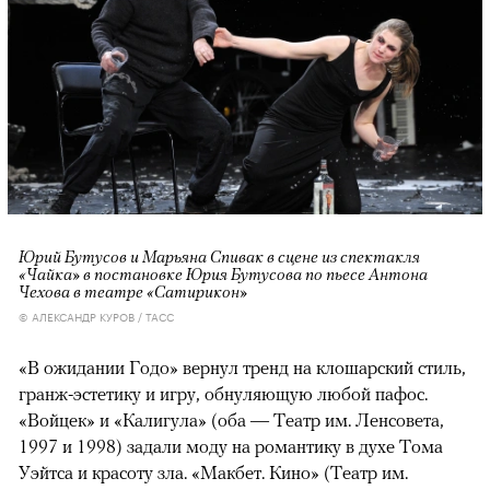
Юрий Бутусов и Марьяна Спивак в сцене из спектакля
«Чайка» в постановке Юрия Бутусова по пьесе Антона
Чехова в театре «Сатирикон»
© АЛЕКСАНДР КУРОВ / ТАСС
«В ожидании Годо» вернул тренд на клошарский стиль,
гранж-эстетику и игру, обнуляющую любой пафос.
«Войцек» и «Калигула» (оба — Театр им. Ленсовета,
1997 и 1998) задали моду на романтику в духе Тома
Уэйтса и красоту зла. «Макбет. Кино» (Театр им.