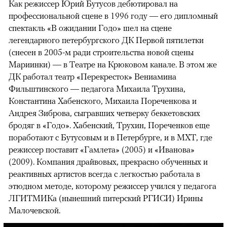
Как режиссер Юрий Бутусов дебютировал на
профессиональной сцене в 1996 году — его дипломный
спектакль «В ожидании Годо» шел на сцене
легендарного петербургского ДК Первой пятилетки
(снесен в 2005-м ради строительства новой сцены
Мариинки) — в Театре на Крюковом канале. В этом же
ДК работал театр «Перекресток» Вениамина
Фильштинского — педагога Михаила Трухина,
Константина Хабенского, Михаила Пореченкова и
Андрея Зиброва, сыгравших четверку беккетовских
бродяг в «Годо». Хабенский, Трухин, Пореченков еще
поработают с Бутусовым и в Петербурге, и в МХТ, где
режиссер поставит «Гамлета» (2005) и «Иванова»
(2009). Компания драйвовых, прекрасно обученных и
реактивных артистов всегда с легкостью работала в
этюдном методе, которому режиссер учился у педагога
ЛГИТМИКа (нынешний питерский РГИСИ) Ирины
Малочевской.