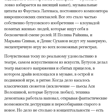
ловко взбирается на висящий канат), музыкальные
цитаты из Фаустаса Латенаса, постоянного композитора
някрошюсовских спектаклей. Все это стало частью
собственно бутусовского изобретения — клоунадой
помятых жизнью людей, которые ищут себя в
бесконечной смене ролей. И Полина Райкина, и
Марьяна Спивак, и Денис Суханов ведут эту манерную,
эксцентричную игру во всех возможных регистрах.
Почувствовав тоску по реальному удовольствию в
театре, самом искусственном из искусств, Бутусов делал
театр высокого напряжения и сбитых прицелов, в
котором драйв воплощался в музыке, в острой и
подвижной игре, в ритме. Когда дело касалось
классических сюжетов (исключение — пьесы Аси
Волошиной, которые Бутусов любил), техника
демонтажа работала наповал, открывая фантастические
возможности деструкции и пересобирания старого в
новое. Но дело не столько в концептуальности — есть