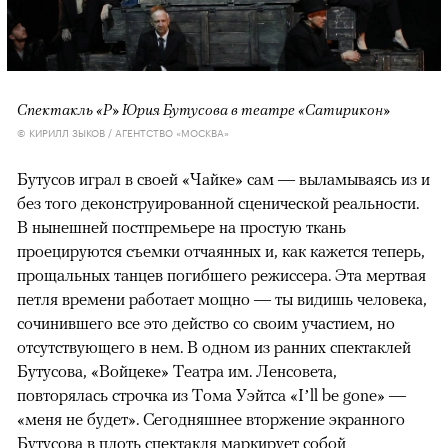
Спектакль «Р» Юрия Бутусова в театре «Сатирикон»
© КИРИЛЛ ЗЫКОВ / АГЕНТСТВО «МОСКВА»
Бутусов играл в своей «Чайке» сам — выламываясь из и
без того деконструированной сценической реальности.
В нынешней постпремьере на простую ткань
проецируются съемки отчаянных и, как кажется теперь,
прощальных танцев погибшего режиссера. Эта мертвая
петля времени работает мощно — ты видишь человека,
сочинившего все это действо со своим участием, но
отсутствующего в нем. В одном из ранних спектаклей
Бутусова, «Войцеке» Театра им. Ленсовета,
повторялась строчка из Тома Уэйтса «I’ll be gone» —
«меня не будет». Сегодняшнее вторжение экранного
Бутусова в плоть спектакля маркирует собой