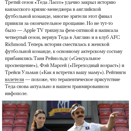
Третий сезон «Теда Лассо» удачно закрыл историю
канзасского кризис-менеджера в английской
футбольной команде, многие зрители этот финал
приняли за окончательное прощание. Но не тут-то
было — Apple TV тряхнула фем-оптикой и написала
четвертый сезон, вернув Теда в Англию и в клуб AFC
Richmond. Теперь история сместилась к женской
футбольной команде, к основному актерскому составу
прибавились Таня Рейнольдс («Сексуальное
просвещение»), Фэй Марсей («Переходный возраст») и
00:00
/
00:00
Трейси Ульман («Как я встретил вашу маму»). Рейтинги
взлетели
— похоже, что терапевтическое присутствие
Теда снова актуально в нашем травмированном
инфополе.