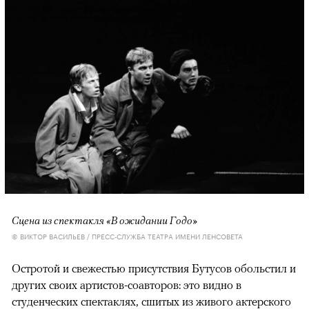
Сцена из спектакля «В ожидании Годо»
© ВИКТОР ВАСИЛЬЕВ / ПРЕСС-СЛУЖБА ТЕАТРА ИМЕНИ ЛЕНСОВЕТА
Остротой и свежестью присутствия Бутусов обольстил и
других своих артистов-соавторов: это видно в
студенческих спектаклях, сшитых из живого актерского