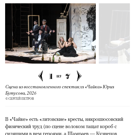
1
7
из
Сцена из восстановленного спектакля «Чайка» Юрия
Бутусова, 2026
© СЕРГЕЙ ПЕТРОВ
В «Чайке» есть «литовские» кресты, някрошюсовский
физический труд (по сцене волоком тащат короб с
сидящими в нем героями, а Шамраев — Кузнецов