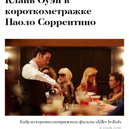
Клайв Оуэн в
короткометражке
Паоло Соррентино
Кадр из короткометражного фильма
«Killer In Red»
© КЛАЙВ ОУЭН