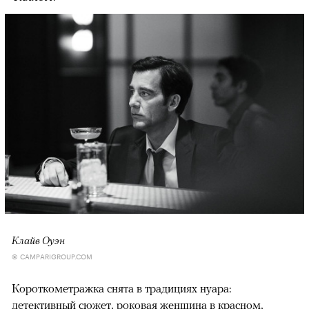
Клайв Оуэн
© CAMPARIGROUP.COM
Короткометражка снята в традициях нуара:
детективный сюжет, роковая женщина в красном,