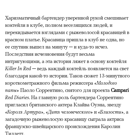
Харизматичный бартендер уверенной рукой смешивает
коктейли в клубе, полном веселящихся людей, и
перекидывается взглядами с рыжеволосой красавицей в
красном платье. Красавица пришла в клуб не одна, но
ее спутник вышел на минуту ─ и куда-то исчез.
Последствия исчезновения будут весьма
интригующими, а эта история ляжет в основу коктейля
Killer In Red
─ ведь каждый коктейль появляется на свет
благодаря какой-то истории. Таков сюжет 13-минутного
короткометражного фильма режиссера
«Молодого
папы»
Паоло Соррентино, снятого для проекта
Campari
Red Diaries
. На главную роль бартендера Соррентино
пригласил британского актера Клайва Оуэна, звезду
«Короля Артура»
,
«Дитя человеческого»
и
«Близости»
, а
загадочную рыжеволосую красавицу сыграла актриса
французско-швейцарского происхождения Каролин
Тиллетт.