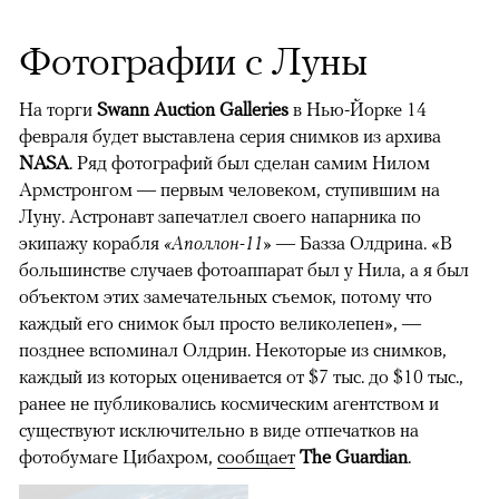
Фотографии с Луны
На торги
Swann Auction Galleries
в Нью-Йорке 14
февраля будет выставлена серия снимков из архива
NASA
. Ряд фотографий был сделан самим Нилом
Армстронгом — первым человеком, ступившим на
Луну. Астронавт запечатлел своего напарника по
экипажу корабля
«Аполлон-11»
— Базза Олдрина. «В
большинстве случаев фотоаппарат был у Нила, а я был
объектом этих замечательных съемок, потому что
каждый его снимок был просто великолепен», —
позднее вспоминал Олдрин. Некоторые из снимков,
каждый из которых оценивается от $7 тыс. до $10 тыс.,
ранее не публиковались космическим агентством и
существуют исключительно в виде отпечатков на
фотобумаге Цибахром,
сообщает
The Guardian
.