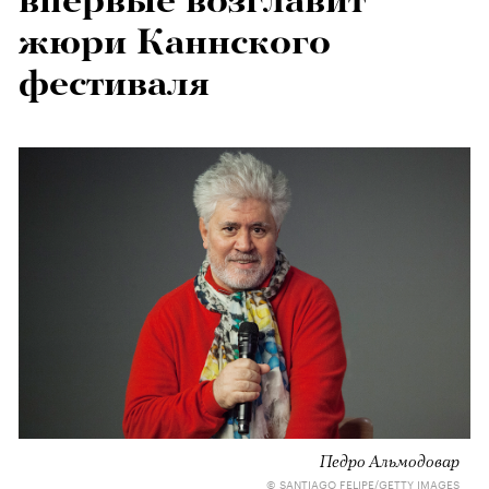
впервые возглавит
жюри Каннского
фестиваля
Педро Альмодовар
© SANTIAGO FELIPE/GETTY IMAGES