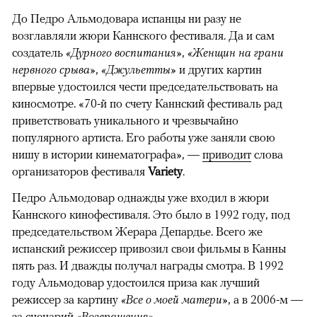
До Педро Альмодовара испанцы ни разу не
возглавляли жюри Каннского фестиваля. Да и сам
создатель
«Дурного воспитания»
,
«Женщин на грани
нервного срыва»
,
«Джульетты»
и других картин
впервые удостоился чести председательствовать на
киносмотре. «70-й по счету Каннский фестиваль рад
приветствовать уникального и чрезвычайно
популярного артиста. Его работы уже заняли свою
нишу в истории кинематографа», —
приводит
слова
организаторов фестиваля
Variety
.
Педро Альмодовар однажды уже входил в жюри
Каннского кинофестиваля. Это было в 1992 году, под
председательством Жерара Депардье. Всего же
испанский режиссер привозил свои фильмы в Канны
пять раз. И дважды получал награды смотра. В 1992
году Альмодовар удостоился приза как лучший
режиссер за картину
«Все о моей матери»
, а в 2006-м —
за сценарий
«Возвращения»
.