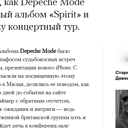
, как Depeche Mode
ый альбом «Spirit» и
у концертный тур.
 альбома
Depeche Mode
было
 пафосом судьбоносных встреч
м, презентации нового
iPhone
. С
Стар
ласили на посвященную этому
Деве
в Милан, делились ее поводом, как
о дней до события на сайте
аймер с обратным отсчетом,
к ожидания и интриги — ведь
женной британской группы хоть и
ойдет речь в конференц-зале