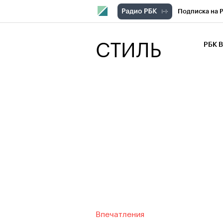
Подписка на 
РБК Компани
СТИЛЬ
РБК 
РБК Курсы
РБК Бизнес-с
Спецпроекты
Экономика
Впечатления