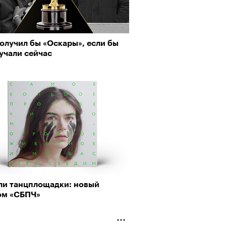
олучил бы «Оскары», если бы
учали сейчас
ли танцплощадки: новый
ом «СБПЧ»