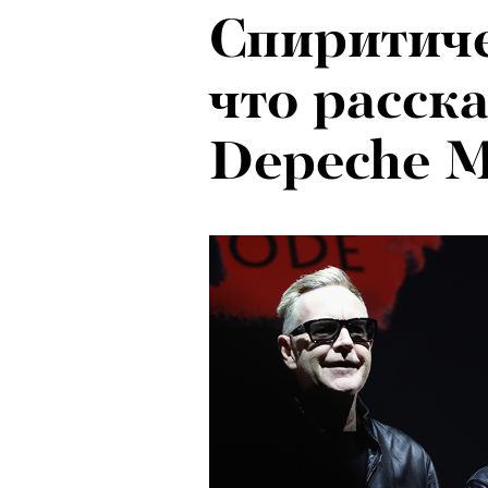
Спиритиче
что расск
Depeche 