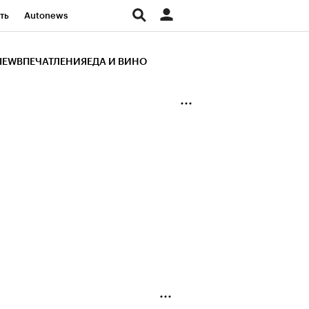
ть
Autonews
К Образование
IEW
ВПЕЧАТЛЕНИЯ
ЕДА И ВИНО
д
Стиль
Крипто
и
Франшизы
Газета
ов
Политика
ты