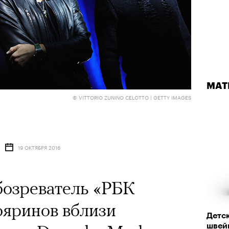
МАТ
© VITTORIO ZUNINO CELOTTO | GETTY IMAGES
19 ОКТЯБРЯ 2016
озреватель «РБК
ояринов вблизи
Детс
швей