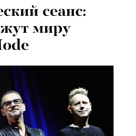
ский сеанс:
ажут миру
Mode