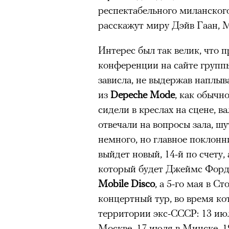
респектабельного миланского
расскажут миру Дэйв Гаан, 
Интерес был так велик, что 
конференции на сайте группы
зависла, не выдержав наплыва
из
Depeche Mode
, как обычн
сидели в креслах на сцене, в
отвечали на вопросы зала, шу
немного, но главное поклонн
выйдет новый, 14-й по счету,
который будет Джеймс Форд 
Mobile Disco
, а 5-го мая в С
концертный тур, во время ко
территории экс-СССР: 13 июл
Москве, 17 июля в Минске, 1