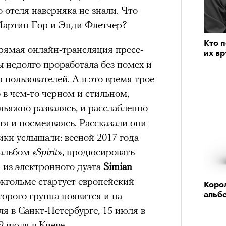
 отеля наверняка не знали. Что
Мартин Гор и Энди Флетчер?
Кто п
прямая онлайн-трансляция пресс-
их вр
 недолго проработала без помех и
 пользователей. А в это время трое
о в чем-то черном и стильном,
альяжно развалясь, и расслабленно
тя и посмеиваясь. Рассказали они
ики услышали: весной 2017 года
 альбом
«Spirit»
, продюсировать
из электронного дуэта
Simian
токгольме стартует европейский
Коро
торого группа появится и на
альб
я в Санкт-Петербурге, 15 июля в
9 июля в Киеве.