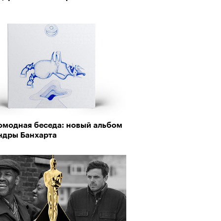
омодная беседа: новый альбом
ндры Банхарта