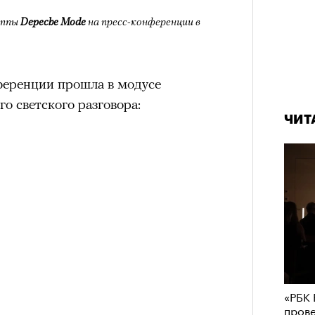
уппы
Depeche Mode
на пресс-конференции в
ференции прошла в модусе
го светского разговора:
ЧИТ
«РБК 
пров