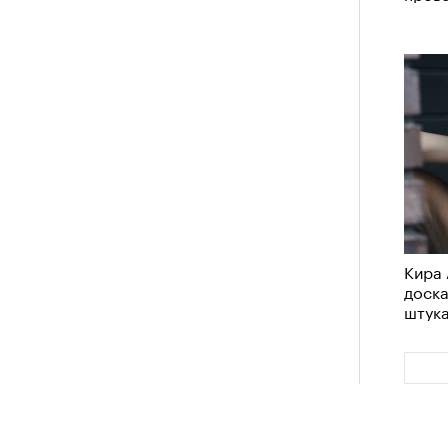
Кира 
доск
штук