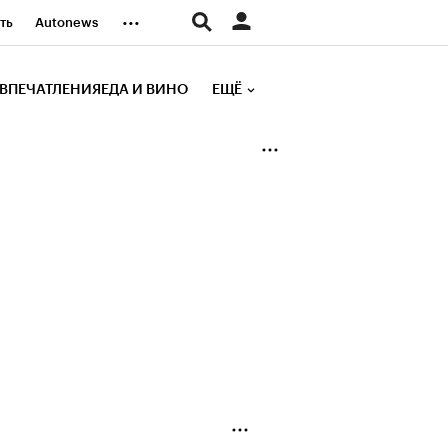
...
ть
Autonews
К Образование
ВПЕЧАТЛЕНИЯ
ЕДА И ВИНО
ЕЩЁ
д
Стиль
е рейтинги
иа
Финансы