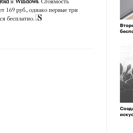
roid
и
Windows
. Стоимость
т 169 руб., однако первые три
ся бесплатно.
Второ
бесп
Созда
иску