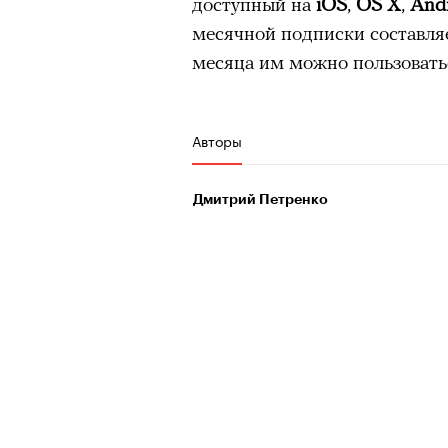
доступный на
iOS
,
OS X
,
And
месячной подписки составляе
месяца им можно пользовать
Авторы
Дмитрий Петренко