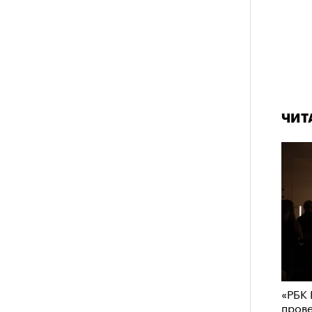
ЧИТ
«РБК 
пров