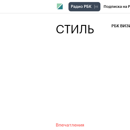
Подписка на 
РБК Компани
СТИЛЬ
РБК ВИ
РБК Курсы
Крипто
РБК
Франшизы
Проверка кон
Рынок наличн
Впечатления