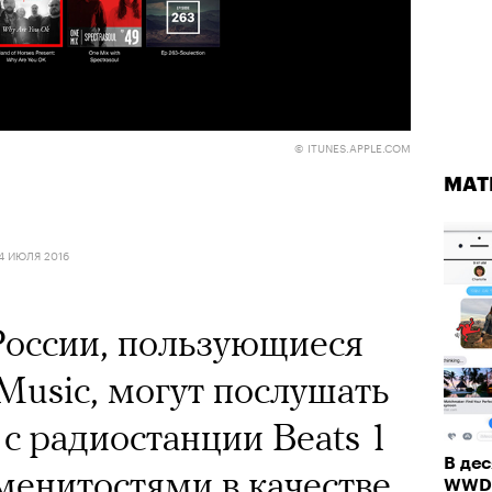
© ITUNES.APPLE.COM
МАТ
4 ИЮЛЯ 2016
России, пользующиеся
Music, могут послушать
 с радиостанции Beats 1
В дес
енитостями в качестве
WWD