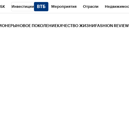
РБК
Инвестиции
Мероприятия
Отрасли
Недвижимос
и
Телеканал
РБК Вино
Спорт
Школа управления РБК
РБ
ЗИОНЕРЫ
НОВОЕ ПОКОЛЕНИЕ
КАЧЕСТВО ЖИЗНИ
FASHION REVIEW
РБК Life
Тренды
Визионеры
Национальные проекты
Горо
 Бизнес-среда
Дискуссионный клуб
Исследования
Кредитны
Газета
Спецпроекты СПб
Конференции СПб
Спецпроекты
трагентов
Политика
Экономика
Бизнес
Технологии и мед
ой валюты