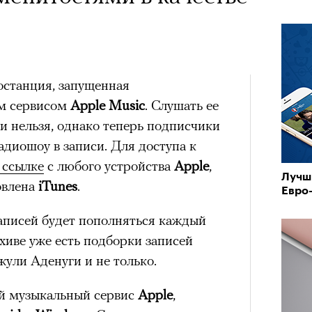
останция, запущенная
м сервисом
Apple Music
. Слушать ее
и нельзя, однако теперь подписчики
адиошоу в записи. Для доступа к
 ссылке
с любого устройства
Apple
,
Лучш
овлена
iTunes
.
Евро
записей будет пополняться каждый
хиве уже есть подборки записей
ули Аденуги и не только.
й музыкальный сервис
Apple
,