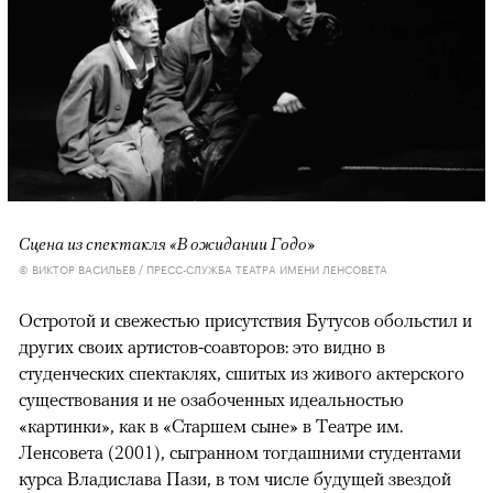
Сцена из спектакля «В ожидании Годо»
© ВИКТОР ВАСИЛЬЕВ / ПРЕСС-СЛУЖБА ТЕАТРА ИМЕНИ ЛЕНСОВЕТА
Остротой и свежестью присутствия Бутусов обольстил и
других своих артистов-соавторов: это видно в
студенческих спектаклях, сшитых из живого актерского
существования и не озабоченных идеальностью
«картинки», как в «Старшем сыне» в Театре им.
Ленсовета (2001), сыгранном тогдашними студентами
курса Владислава Пази, в том числе будущей звездой