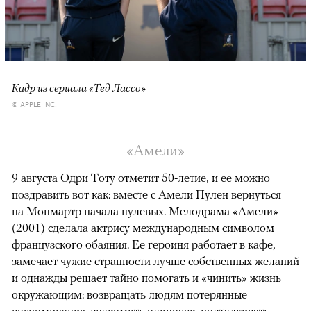
Кадр из сериала «Тед Лассо»
© APPLE INC.
«Амели»
9 августа Одри Тоту отметит 50-летие, и ее можно
поздравить вот как: вместе с Амели Пулен вернуться
на Монмартр начала нулевых. Мелодрама «Амели»
(2001) сделала актрису международным символом
французского обаяния. Ее героиня работает в кафе,
замечает чужие странности лучше собственных желаний
и однажды решает тайно помогать и «чинить» жизнь
окружающим: возвращать людям потерянные
воспоминания, знакомить одиночек, подталкивать