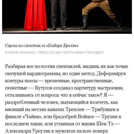
Сцена из спектакля «Кабаре Брехт»
© ЮЛИЯ СМЕЛКИНА / ПРЕСС-СЛУЖБА ТЕАТРА ИМЕНИ ЛЕНСОВЕТА
Разбирая все полсотни спектаклей, видишь их как точки
скачущей кардиограммы, но один метод. Деформируя
контуры пьесы — временные, пространственные,
сюжетные — Бутусов создавал партитуру настроения,
отталкиваясь от вопроса: что я сейчас такое? Я —
раздробленный человек, пытающийся взлететь, как
висящий на петлях-канатах Треплев — Трибунцев в
финале «Чайки», или брадобрей Войцек — Трухин в
последнем танце, или уставшая от жизни Шен Тэ —
Александра Урсуляк в мужском пальто поверх