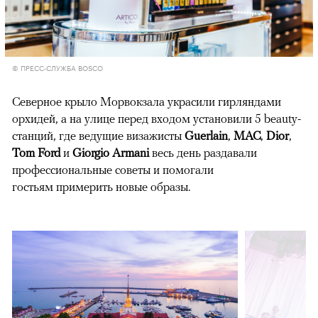
© ПРЕСС-СЛУЖБА BOSCO
Северное крыло Морвокзала украсили гирляндами
орхидей, а на улице перед входом установили 5 beauty-
станций, где ведущие визажисты
Guerlain
,
MAC
,
Dior
,
Tom Ford
и
Giorgio Armani
весь день раздавали
профессиональные советы и помогали
гостьям примерить новые образы.
00:00
/
00:00