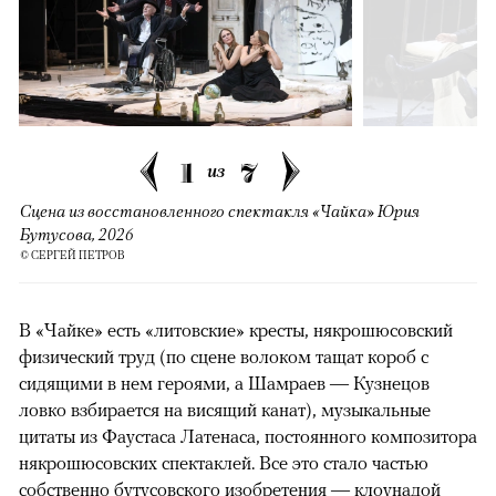
1
7
из
Сцена из восстановленного спектакля «Чайка» Юрия
Бутусова, 2026
© СЕРГЕЙ ПЕТРОВ
В «Чайке» есть «литовские» кресты, някрошюсовский
физический труд (по сцене волоком тащат короб с
сидящими в нем героями, а Шамраев — Кузнецов
ловко взбирается на висящий канат), музыкальные
цитаты из Фаустаса Латенаса, постоянного композитора
някрошюсовских спектаклей. Все это стало частью
собственно бутусовского изобретения — клоунадой