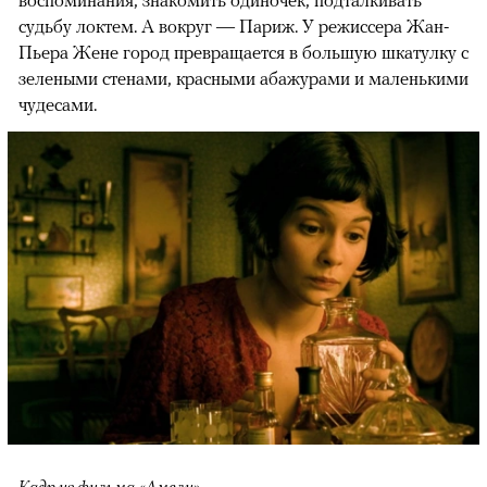
судьбу локтем. А вокруг — Париж. У режиссера Жан-
Пьера Жене город превращается в большую шкатулку с
зелеными стенами, красными абажурами и маленькими
чудесами.
Кадр из фильма «Амели»