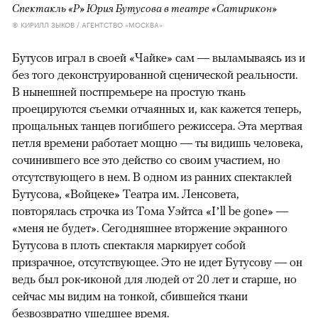
Спектакль «Р» Юрия Бутусова в театре «Сатирикон»
© КИРИЛЛ ЗЫКОВ / АГЕНТСТВО «МОСКВА»
Бутусов играл в своей «Чайке» сам — выламываясь из и
без того деконструированной сценической реальности.
В нынешней постпремьере на простую ткань
проецируются съемки отчаянных и, как кажется теперь,
прощальных танцев погибшего режиссера. Эта мертвая
петля времени работает мощно — ты видишь человека,
сочинившего все это действо со своим участием, но
отсутствующего в нем. В одном из ранних спектаклей
Бутусова, «Войцеке» Театра им. Ленсовета,
повторялась строчка из Тома Уэйтса «I’ll be gone» —
«меня не будет». Сегодняшнее вторжение экранного
Бутусова в плоть спектакля маркирует собой
призрачное, отсутствующее. Это не идет Бутусову — он
ведь был рок-иконой для людей от 20 лет и старше, но
сейчас мы видим на тонкой, сбившейся ткани
безвозвратно ушедшее время.