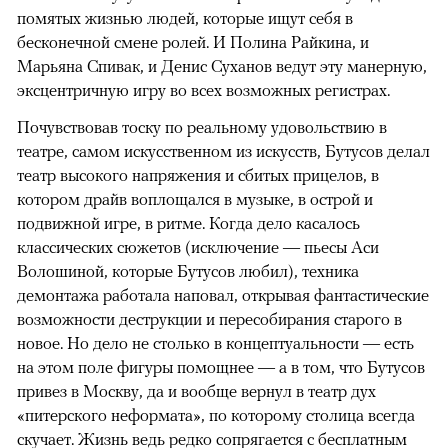
помятых жизнью людей, которые ищут себя в
бесконечной смене ролей. И Полина Райкина, и
Марьяна Спивак, и Денис Суханов ведут эту манерную,
эксцентричную игру во всех возможных регистрах.
Почувствовав тоску по реальному удовольствию в
театре, самом искусственном из искусств, Бутусов делал
театр высокого напряжения и сбитых прицелов, в
котором драйв воплощался в музыке, в острой и
подвижной игре, в ритме. Когда дело касалось
классических сюжетов (исключение — пьесы Аси
Волошиной, которые Бутусов любил), техника
демонтажа работала наповал, открывая фантастические
возможности деструкции и пересобирания старого в
новое. Но дело не столько в концептуальности — есть
на этом поле фигуры помощнее — а в том, что Бутусов
привез в Москву, да и вообще вернул в театр дух
«питерского неформата», по которому столица всегда
скучает. Жизнь ведь редко сопрягается с бесплатным