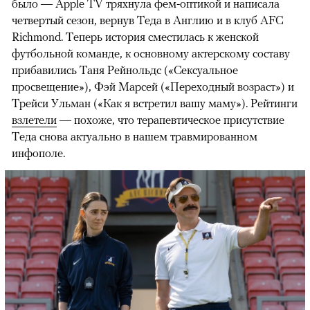
было — Apple TV тряхнула фем-оптикой и написала
четвертый сезон, вернув Теда в Англию и в клуб AFC
Richmond. Теперь история сместилась к женской
футбольной команде, к основному актерскому составу
прибавились Таня Рейнольдс («Сексуальное
просвещение»), Фэй Марсей («Переходный возраст») и
00:00
/
00:00
Трейси Ульман («Как я встретил вашу маму»). Рейтинги
взлетели
— похоже, что терапевтическое присутствие
Теда снова актуально в нашем травмированном
инфополе.