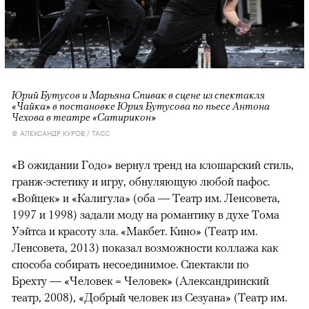
Юрий Бутусов и Марьяна Спивак в сцене из спектакля
«Чайка» в постановке Юрия Бутусова по пьесе Антона
Чехова в театре «Сатирикон»
© АЛЕКСАНДР КУРОВ / ТАСС
«В ожидании Годо» вернул тренд на клошарский стиль,
гранж-эстетику и игру, обнуляющую любой пафос.
«Войцек» и «Калигула» (оба — Театр им. Ленсовета,
1997 и 1998) задали моду на романтику в духе Тома
Уэйтса и красоту зла. «Макбет. Кино» (Театр им.
Ленсовета, 2013) показал возможности коллажа как
способа собирать несоединимое. Спектакли по
Брехту — «Человек = Человек» (Александринский
театр, 2008), «Добрый человек из Сезуана» (Театр им.