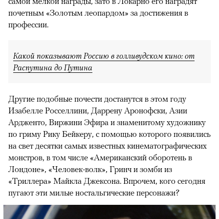
самой мелкой награды, зато в Локарно его наградят
почетным «Золотым леопардом» за достижения в
профессии.
Какой показывают Россию в голливудском кино: от
Распутина до Путина
Другие подобные почести достанутся в этом году
Изабелле Росселлини, Даррену Аронофски, Азии
Ардженто, Виржини Эфира и знаменитому художнику
по гриму Рику Бейкеру, с помощью которого появились
на свет десятки самых известных кинематографических
монстров, в том числе «Американский оборотень в
Лондоне», «Человек-волк», Гринч и зомби из
«Триллера» Майкла Джексона. Впрочем, кого сегодня
пугают эти милые ностальгические персонажи?