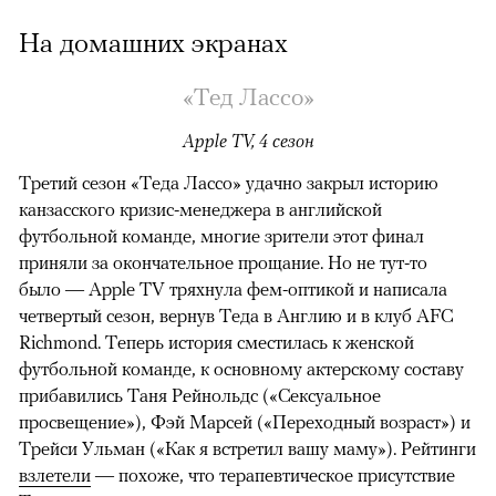
На домашних экранах
«Тед Лассо»
Apple TV, 4 сезон
Третий сезон «Теда Лассо» удачно закрыл историю
канзасского кризис-менеджера в английской
футбольной команде, многие зрители этот финал
приняли за окончательное прощание. Но не тут-то
было — Apple TV тряхнула фем-оптикой и написала
четвертый сезон, вернув Теда в Англию и в клуб AFC
Richmond. Теперь история сместилась к женской
футбольной команде, к основному актерскому составу
прибавились Таня Рейнольдс («Сексуальное
просвещение»), Фэй Марсей («Переходный возраст») и
00:00
/
00:00
Трейси Ульман («Как я встретил вашу маму»). Рейтинги
взлетели
— похоже, что терапевтическое присутствие