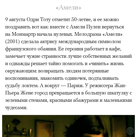
«Амели»
9 августа Одри Тоту отметит 50-летие, и ее можно
поздравить вот как: вместе с Амели Пулен вернуться
на Монмартр начала нулевых. Мелодрама «Амели»
(2001) сделала актрису международным символом
французского обаяния. Ее героиня работает в кафе,
замечает чужие странности лучше собственных желаний
и однажды решает тайно помогать и «чинить» жизнь
окружающим: возвращать людям потерянные
воспоминания, знакомить одиночек, подталкивать
судьбу локтем. А вокруг — Париж. У режиссера Жан-
Пьера Жене город превращается в большую шкатулку с
зелеными стенами, красными абажурами и маленькими
чудесами.