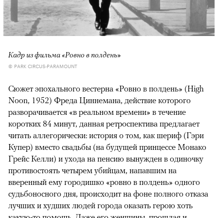
Кадр из фильма «Ровно в полдень»
© PARK CIRCUS-PARAMOUNT
Сюжет эпохального вестерна «Ровно в полдень» (High
Noon, 1952) Фреда Циннемана, действие которого
разворачивается «в реальном времени» в течение
коротких 84 минут, данная ретроспектива предлагает
читать аллегорически: история о том, как шериф (Гэри
Купер) вместо свадьбы (на будущей принцессе Монако
Грейс Келли) и ухода на пенсию вынужден в одиночку
противостоять четырем убийцам, напавшим на
вверенный ему городишко «ровно в полдень» одного
судьбоносного дня, происходит на фоне полного отказа
лучших и худших людей города оказать герою хоть
какую-то помощь. Даже его женщины, прошлая и