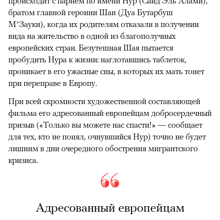
происходит с парнем по имени Нур (Саид Эль Алами),
братом главной героини Шаи (Дуа Бутарбуш
М’Зауки), когда их родителям отказали в получении
вида на жительство в одной из благополучных
европейских стран. Безутешная Шая пытается
пробудить Нура к жизни: наглотавшись таблеток,
проникает в его ужасные сны, в которых их мать тонет
при переправе в Европу.
При всей скромности художественной составляющей
фильма его адресованный европейцам добросердечный
призыв («Только вы можете нас спасти!» — сообщает
для тех, кто не понял, очнувшийся Нур) точно не будет
лишним в дни очередного обострения мигрантского
кризиса.
Адресованный европейцам