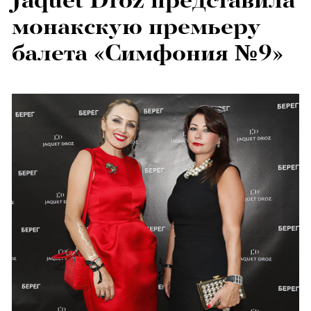
Jaquet Droz представила
монакскую премьеру
балета «Симфония №9»