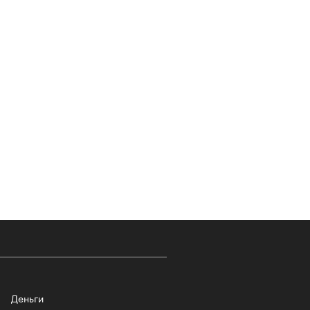
т ли человек прожить 180 лет:
ает Станислав Скакун
лаборации, которые нельзя
стить
Деньги