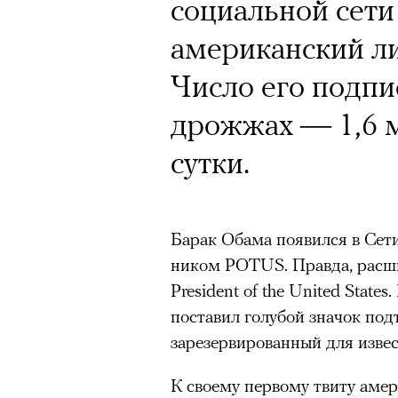
социальной сети
американский л
Число его подпи
дрожжах — 1,6 м
сутки.
Барак Обама появился в Сет
ником POTUS. Правда, расши
President of the United Stat
поставил голубой значок под
зарезервированный для извес
К своему первому твиту аме