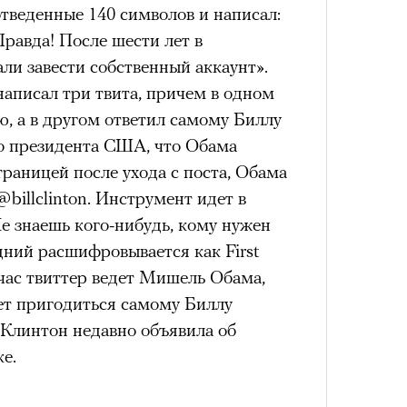
тведенные 140 символов и написал:
 Правда! После шести лет в
ли завести собственный аккаунт».
написал три твита, причем в одном
, а в другом ответил самому Биллу
о президента США, что Обама
траницей после ухода с поста, Обама
billclinton. Инструмент идет в
е знаешь кого-нибудь, кому нужен
ий расшифровывается как First
ейчас твиттер ведет Мишель Обама,
ет пригодиться самому Биллу
 Клинтон недавно объявила об
е.