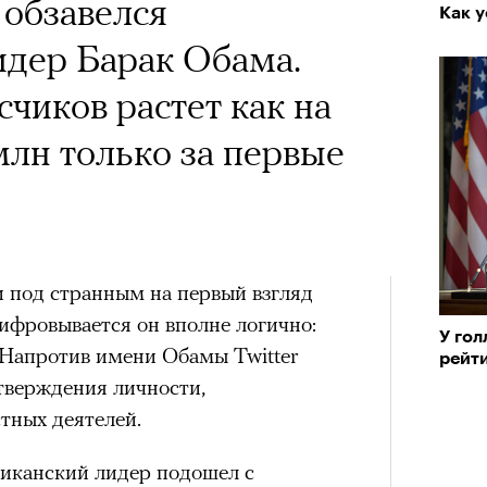
 обзавелся
Как 
идер Барак Обама.
счиков растет как на
лн только за первые
и под странным на первый взгляд
фровывается он вполне логично:
У го
es. Напротив имени Обамы Twitter
рейт
тверждения личности,
тных деятелей.
риканский лидер подошел с