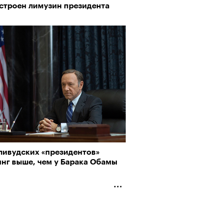
устроен лимузин президента
лливудских «президентов»
инг выше, чем у Барака Обамы