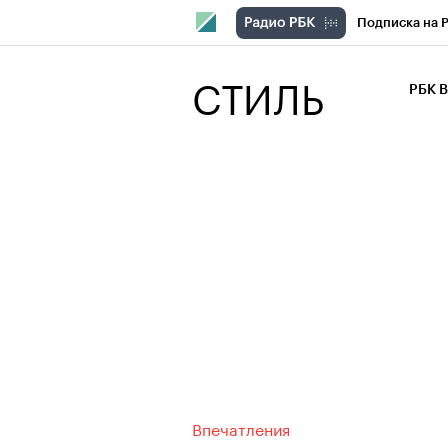
Подписка на 
РБК Компани
СТИЛЬ
РБК 
РБК Курсы
РБК Бизнес-с
Спецпроекты
Экономика
Впечатления