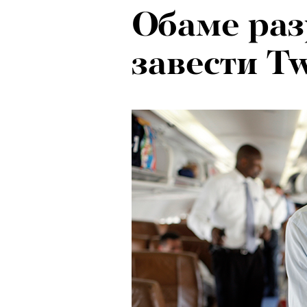
Обаме ра
завести Tw