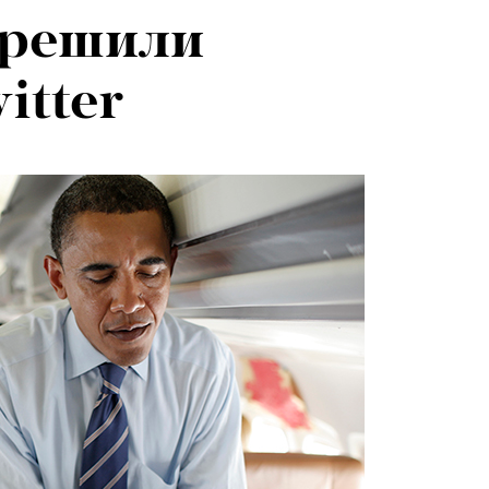
зрешили
itter