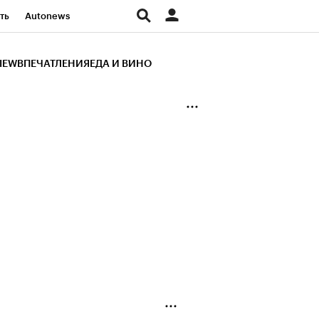
ть
Autonews
К Образование
IEW
ВПЕЧАТЛЕНИЯ
ЕДА И ВИНО
д
Стиль
Крипто
и
Франшизы
Газета
ов
Политика
ты