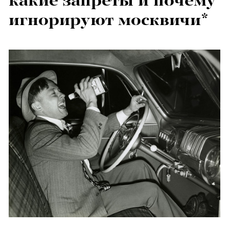
какие запреты и почему
игнорируют москвичи*