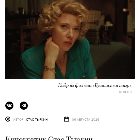
Кадр из фильма «Бумажный тигр»
© NEON
АВТОР
СТАС ТЫРКИН
06 АВГУСТА 2026
Кинокритик Стас Тыркин