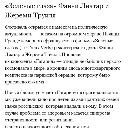
«Зеленые глаза» Фанни Лиатар и
Жереми Труиля
Фестиваль открылся с намеком на политическую
актуальность — показом на огромном экране Пьяццы
Гранде камерного французского фильма «Зеленые
глаза» (Les Yeux Verts) режиссерского дуэта Фанни
Лиатар и Жереми Труиля. Прошлая
их кинолента «Гагарин» — отнюдь не байопик первого
космонавта в мире, а хроника сноса многоквартирного
комплекса на парижской окраине, которому было
присвоено его имя.
Новый фильм уступает «Гагарину» в оригинальности:
мы уже видели кино про детей из эмигрантских семей
(даже российских), которые впадали в кому. В этом
случае проблема со здоровьем касается синдрома
отстраненности, или резигнации, —
редкого психогенного заболевания, при