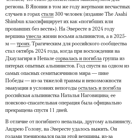
региона. В Японии в том же году жертвами несчастных
случаев в горах
стали
300 человек (издание The Asahi
Shimbun классифицирует их как «погибших или
пропавших без вести»). На Эвересте в 2024 году
вершина
унесла
жизни восьми альпинистов, а в 2025-
м —
троих
. Трагическим для российского сообщества
стал октябрь 2024 года, когда при восхождении на
Дхаулагири в Непале
сорвалась и погибла
группа из
пятерых опытных альпинистов. Год спустя на одном из
самых опасных семитысячников мира — пике
Победы — из-за тяжелой травмы и невозможности
эвакуации в условиях непогоды
осталась и погибла
российская альпинистка Наталья Наговицина; ее
поисково-спасательная операция была официально
прекращена спустя 11 дней.
В отличие от погибшего непальца, другому альпинисту,
Андрею Голову, на Эвересте удалось выжить. Он
годами тренировался ради этой вершины, из-за