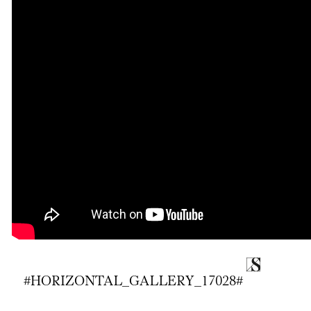
#HORIZONTAL_GALLERY_17028#