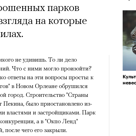
рошенных парков
взгляда на которые
илах.
кого не удивишь. То ли дело
ний. Что с ними могло произойти?
о ответы на эти вопросы просты: к
Куль
невес
агов" в Новом Орлеане обрушился
ьной город. Строительство "Страны
от Пекина, было приостановлено из-
и властями и застройщиками. Парк
конкуренции, а в "Окпо Ленд"
, после чего его закрыли.