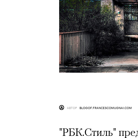
АВТОР
BLOGOF.FRANCESCOMUGNAI.COM
"РБК.Стиль" пре