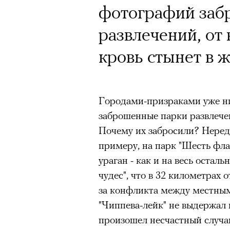
фотографий заб
развлечений, от 
кровь стынет в ж
Городами-призраками уже ни
заброшенные парки развлече
Почему их забросили? Нередк
примеру, на парк "Шесть фл
ураган - как и на весь остал
чудес", что в 32 километрах 
за конфликта между местным
"Чиппева-лейк" не выдержал 
произошел несчастный случай