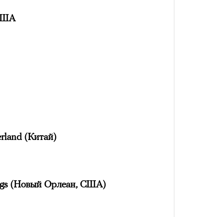
Сможе
отвеч
 США
rland (Китай)
4 кол
пропу
lags (Новый Орлеан, США)