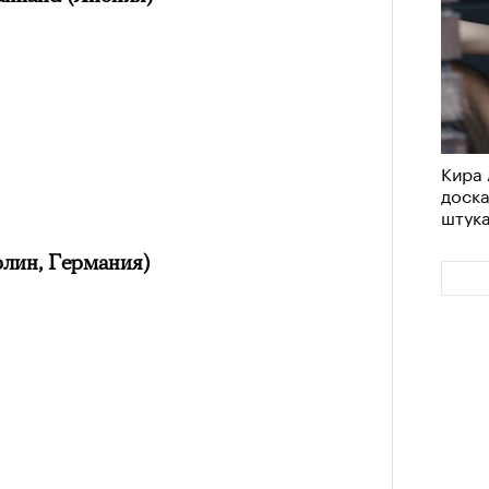
Кира 
доск
штук
рлин, Германия)