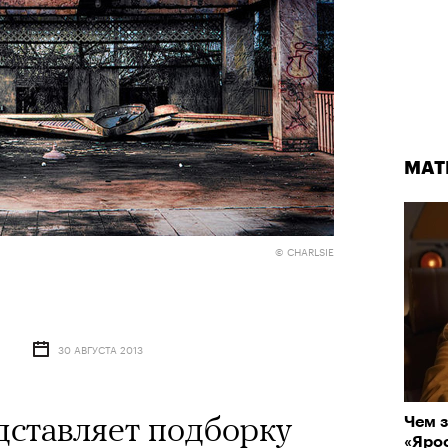
МАТ
© CHARLSIE
30 АВГУСТА 2013
дставляет подборку
Чем з
«Ярос