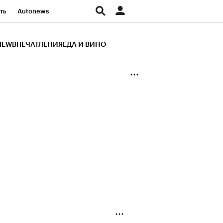
ть
Autonews
К Образование
IEW
ВПЕЧАТЛЕНИЯ
ЕДА И ВИНО
д
Стиль
Крипто
и
Франшизы
Газета
ов
Политика
ты