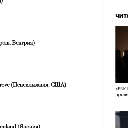
а)
ЧИТ
рош, Венгрия)
Grove (Пенсильвания, США)
«РБК 
пров
amland (Япония)