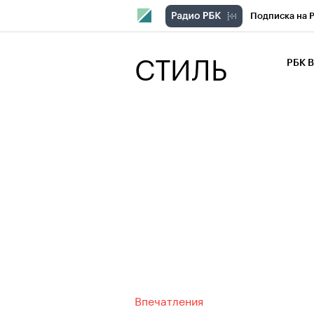
Подписка на 
РБК Компани
СТИЛЬ
РБК 
РБК Курсы
РБК Бизнес-с
Спецпроекты
Экономика
Впечатления