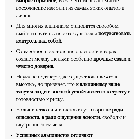
выброс гормонов
, из-за чего мозг запоминает
восхождение как один из самых ярких опытов в
жизни.
Для многих альпинизм становится способом
выйти из рутины, перезагрузиться и
почувствовать
контроль над собой
.
Совместное преодоление опасности в горах
создает между людьми особенно
прочные связи и
чувство доверия
.
Наука не подтверждает существование «гена
высоты», но признает, что
к альпинизму чаще
тянутся люди с высокой устойчивостью к стрессу
и
готовностью к риску.
Большинство альпинистов идут в горы
не ради
опасности, а ради ощущения ясности
, свободы и
внутреннего смысла.
Успешных альпинистов отличают