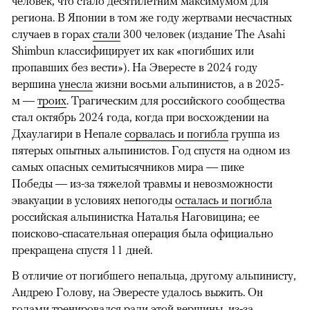
человек, что стало десятилетним максимумом для
региона. В Японии в том же году жертвами несчастных
случаев в горах
стали
300 человек (издание The Asahi
Shimbun классифицирует их как «погибших или
пропавших без вести»). На Эвересте в 2024 году
вершина
унесла
жизни восьми альпинистов, а в 2025-
м —
троих
. Трагическим для российского сообщества
стал октябрь 2024 года, когда при восхождении на
Дхаулагири в Непале
сорвалась и погибла
группа из
пятерых опытных альпинистов. Год спустя на одном из
самых опасных семитысячников мира — пике
Победы — из-за тяжелой травмы и невозможности
эвакуации в условиях непогоды
осталась и погибла
российская альпинистка Наталья Наговицина; ее
поисково-спасательная операция была официально
прекращена спустя 11 дней.
В отличие от погибшего непальца, другому альпинисту,
Андрею Голову, на Эвересте удалось выжить. Он
годами тренировался ради этой вершины, из-за