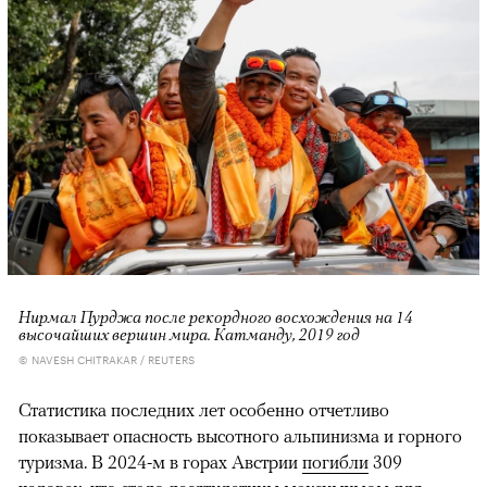
Нирмал Пурджа после рекордного восхождения на 14
высочайших вершин мира. Катманду, 2019 год
© NAVESH CHITRAKAR / REUTERS
Статистика последних лет особенно отчетливо
показывает опасность высотного альпинизма и горного
туризма. В 2024-м в горах Австрии
погибли
309