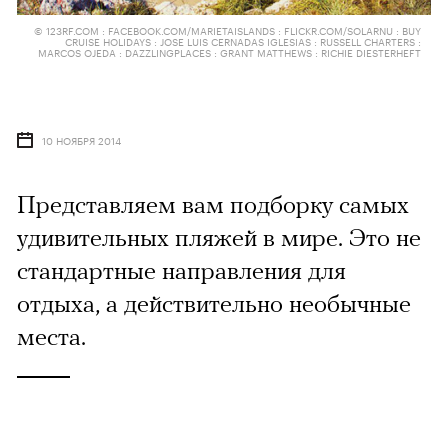
© 123RF.COM : FACEBOOK.COM/MARIETAISLANDS : FLICKR.COM/SOLARNU : BUY
CRUISE HOLIDAYS : JOSE LUIS CERNADAS IGLESIAS : RUSSELL CHARTERS :
MARCOS OJEDA : DAZZLINGPLACES : GRANT MATTHEWS : RICHIE DIESTERHEFT
10 НОЯБРЯ 2014
Представляем вам подборку самых
удивительных пляжей в мире. Это не
стандартные направления для
отдыха, а действительно необычные
места.