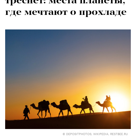
треснет: места планеты,
где мечтают о прохладе
© DEPOSITPHOTOS; WIKIPEDIA; RESTBEE.RU