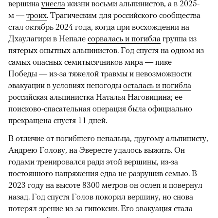
вершина
унесла
жизни восьми альпинистов, а в 2025-
м —
троих
. Трагическим для российского сообщества
стал октябрь 2024 года, когда при восхождении на
Дхаулагири в Непале
сорвалась и погибла
группа из
пятерых опытных альпинистов. Год спустя на одном из
самых опасных семитысячников мира — пике
Победы — из-за тяжелой травмы и невозможности
эвакуации в условиях непогоды
осталась и погибла
российская альпинистка Наталья Наговицина; ее
поисково-спасательная операция была официально
прекращена спустя 11 дней.
В отличие от погибшего непальца, другому альпинисту,
Андрею Голову, на Эвересте удалось выжить. Он
годами тренировался ради этой вершины, из-за
постоянного напряжения едва не разрушив семью. В
2023 году на высоте 8300 метров он
ослеп
и повернул
назад. Год спустя Голов покорил вершину, но снова
потерял зрение из-за гипоксии. Его эвакуация стала