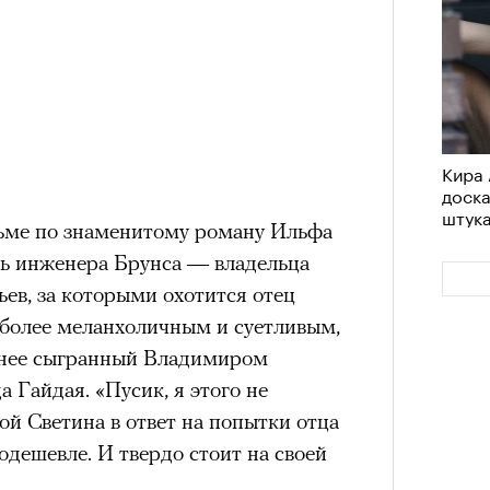
Кира 
доск
штук
ьме по знаменитому роману Ильфа
ль инженера Брунса — владельца
ьев, за которыми охотится отец
 более меланхоличным и суетливым,
анее сыгранный Владимиром
 Гайдая. «Пусик, я этого не
ой Светина в ответ на попытки отца
одешевле. И твердо стоит на своей