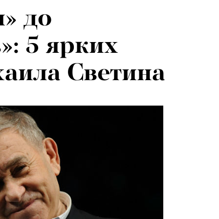
» до
»: 5 ярких
аила Светина