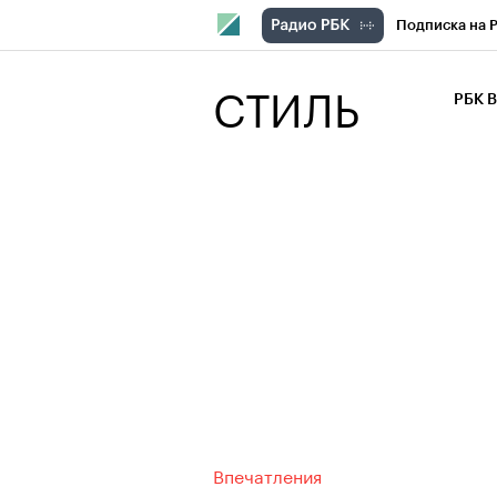
Подписка на 
РБК Компани
СТИЛЬ
РБК 
РБК Курсы
РБК Бизнес-с
Спецпроекты
Экономика
Впечатления