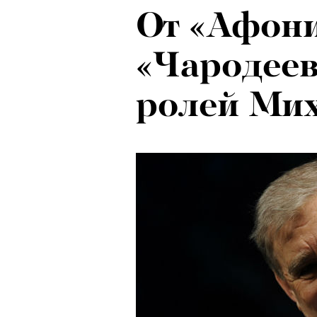
От «Афони
«Чародеев
ролей Мих