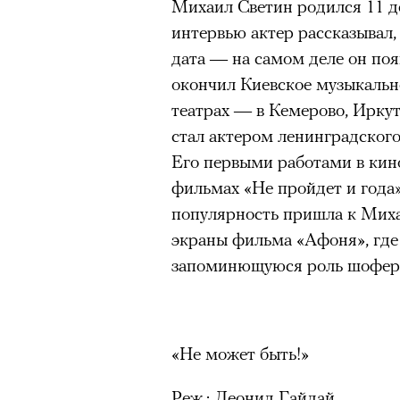
Михаил Светин родился 11 де
интервью актер рассказывал,
дата — на самом деле он появ
окончил Киевское музыкальн
театрах — в Кемерово, Иркут
стал актером ленинградского
Его первыми работами в кино
фильмах «Не пройдет и года»
популярность пришла к Миха
экраны фильма «Афоня», где
запоминющуюся роль шофера
«Не может быть!»
Реж.: Леонид Гайдай