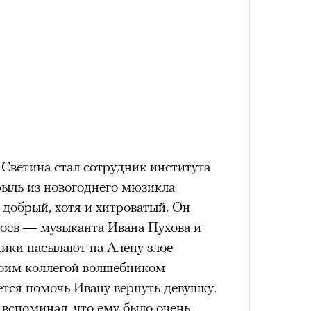
Сможе
отвеч
Светина стал сотрудник института
ль из новогоднего мюзикла
добрый, хотя и хитроватый. Он
4 кол
пропу
ероев — музыканта Ивана Пухова и
ники насылают на Алену злое
своим коллегой волшебником
ется помочь Ивану вернуть девушку.
вспоминал, что ему было очень