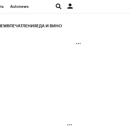
ть
Autonews
К Образование
IEW
ВПЕЧАТЛЕНИЯ
ЕДА И ВИНО
д
Стиль
Крипто
и
Франшизы
Газета
ов
Политика
ты