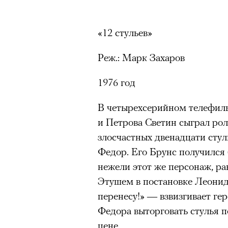
«12 стульев»
Реж.: Марк Захаров
1976 год
В четырехсерийном телефил
и Петрова Светин сыграл ро
злосчастных двенадцати стул
Федор. Его Брунс получился
нежели этот же персонаж, р
Этушем в постановке Леонида
перенесу!» — взвизгивает гер
Федора выторговать стулья п
цене.