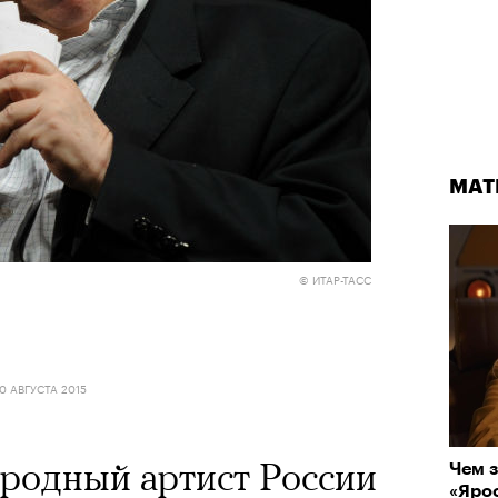
МАТ
© ИТАР-ТАСС
0 АВГУСТА 2015
родный артист России
Чем з
«Ярос