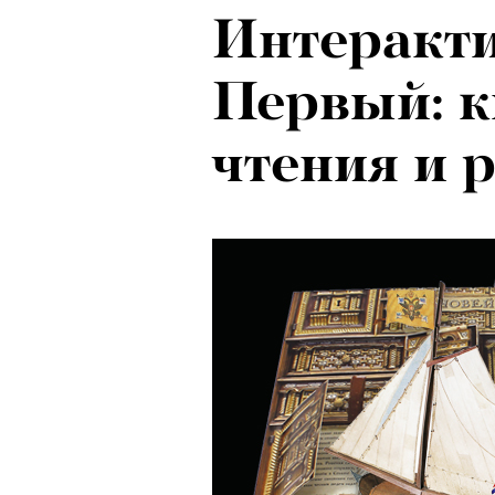
Интеракт
Первый: к
чтения и 