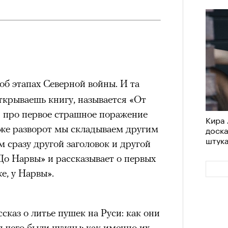
об этапах Северной войны. И та
открываешь книгу, называется «От
я про первое страшное поражение
Кира 
 же разворот мы складываем другим
доск
штук
 сразу другой заголовок и другой
До Нарвы» и рассказывает о первых
е, у Нарвы».
сказ о литье пушек на Руси: как они
я чего были нужны; как именно их