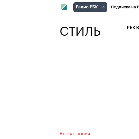
Подписка на 
РБК Компани
СТИЛЬ
РБК 
РБК Курсы
РБК Бизнес-с
Спецпроекты
Экономика
Впечатления