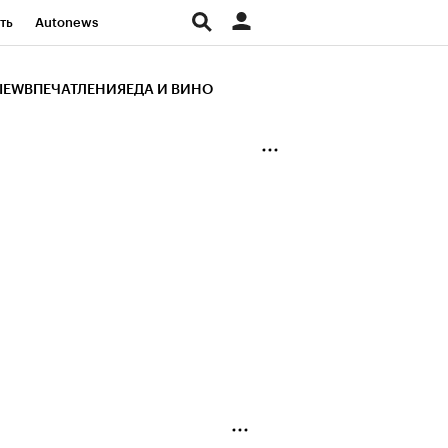
ть
Autonews
К Образование
IEW
ВПЕЧАТЛЕНИЯ
ЕДА И ВИНО
д
Стиль
Крипто
и
Франшизы
Газета
ов
Политика
ты