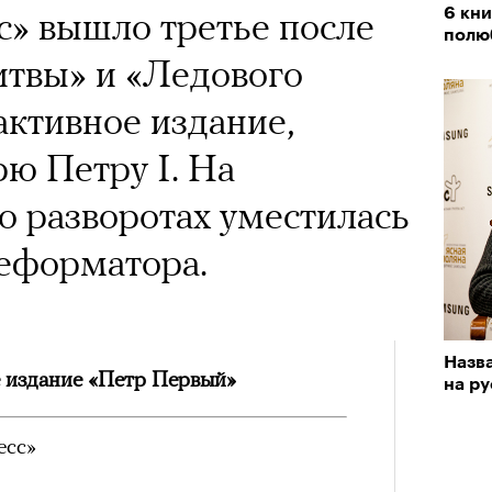
» вышло третье после
6 кни
полю
итвы» и «Ледового
ктивное издание,
ю Петру I. На
о разворотах уместилась
реформатора.
Назв
 издание «Петр Первый»
на р
есс»