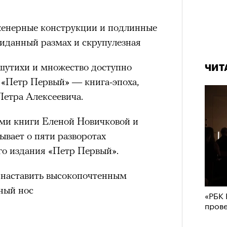
нженерные конструкции и подлинные
виданный размах и скрупулезная
и шутихи и множество доступно
ЧИТ
 «Петр Первый» — книга-эпоха,
Петра Алексеевича.
ами книги Еленой Новичковой и
ывает о пяти разворотах
го издания «Петр Первый».
 наставить высокопочтенным
ный нос
«РБК 
пров