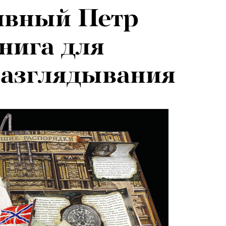
ивный Петр
нига для
разглядывания