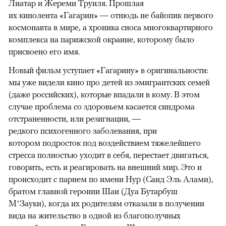
Лиатар и Жереми Труиля. Прошлая
их кинолента «Гагарин» — отнюдь не байопик первого
космонавта в мире, а хроника сноса многоквартирного
комплекса на парижской окраине, которому было
присвоено его имя.
Новый фильм уступает «Гагарину» в оригинальности:
мы уже видели кино про детей из эмигрантских семей
(даже российских), которые впадали в кому. В этом
случае проблема со здоровьем касается синдрома
отстраненности, или резигнации, —
редкого психогенного заболевания, при
котором подросток под воздействием тяжелейшего
стресса полностью уходит в себя, перестает двигаться,
говорить, есть и реагировать на внешний мир. Это и
происходит с парнем по имени Нур (Саид Эль Алами),
братом главной героини Шаи (Дуа Бутарбуш
М’Зауки), когда их родителям отказали в получении
вида на жительство в одной из благополучных