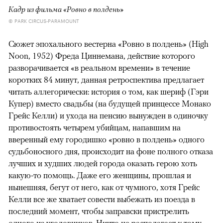
Кадр из фильма «Ровно в полдень»
© PARK CIRCUS-PARAMOUNT
Сюжет эпохального вестерна «Ровно в полдень» (High
Noon, 1952) Фреда Циннемана, действие которого
разворачивается «в реальном времени» в течение
коротких 84 минут, данная ретроспектива предлагает
читать аллегорически: история о том, как шериф (Гэри
Купер) вместо свадьбы (на будущей принцессе Монако
Грейс Келли) и ухода на пенсию вынужден в одиночку
противостоять четырем убийцам, напавшим на
вверенный ему городишко «ровно в полдень» одного
судьбоносного дня, происходит на фоне полного отказа
лучших и худших людей города оказать герою хоть
какую-то помощь. Даже его женщины, прошлая и
нынешняя, бегут от него, как от чумного, хотя Грейс
Келли все же хватает совести выбежать из поезда в
последний момент, чтобы заправски пристрелить