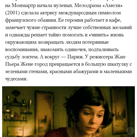
на Монмартр начала нулевых. Мелодрама «Амели»
(2001) сделала актрису международным символом
французского обаяния. Ее героиня работает в кафе,
замечает чужие странности лучше собственных желаний
и однажды решает тайно помогать и «чинить» жизнь
окружающим: возвращать людям потерянные
воспоминания, знакомить одиночек, подталкивать
судьбу локтем. А вокруг — Париж. У режиссера Жан-
Пьера Жене город превращается в большую шкатулку с
зелеными стенами, красными абажурами и маленькими
чудесами.