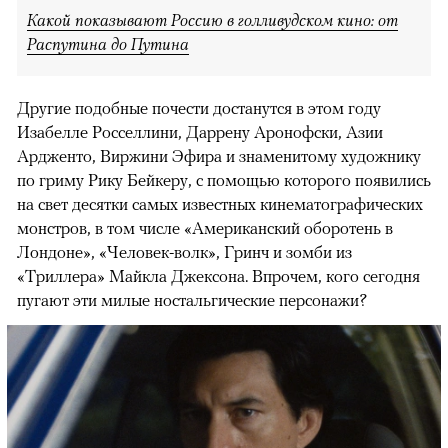
Какой показывают Россию в голливудском кино: от
Распутина до Путина
Другие подобные почести достанутся в этом году
Изабелле Росселлини, Даррену Аронофски, Азии
Ардженто, Виржини Эфира и знаменитому художнику
по гриму Рику Бейкеру, с помощью которого появились
на свет десятки самых известных кинематографических
монстров, в том числе «Американский оборотень в
Лондоне», «Человек-волк», Гринч и зомби из
«Триллера» Майкла Джексона. Впрочем, кого сегодня
пугают эти милые ностальгические персонажи?