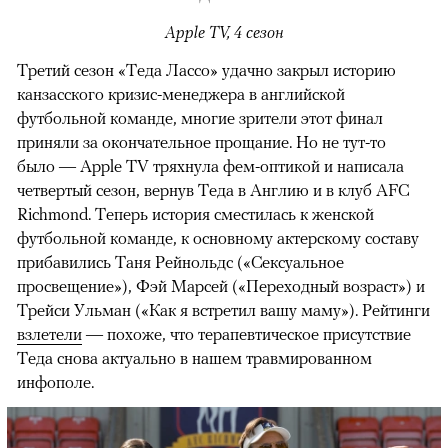
Apple TV, 4 сезон
Третий сезон «Теда Лассо» удачно закрыл историю
канзасского кризис-менеджера в английской
футбольной команде, многие зрители этот финал
приняли за окончательное прощание. Но не тут-то
было — Apple TV тряхнула фем-оптикой и написала
четвертый сезон, вернув Теда в Англию и в клуб AFC
Richmond. Теперь история сместилась к женской
футбольной команде, к основному актерскому составу
прибавились Таня Рейнольдс («Сексуальное
просвещение»), Фэй Марсей («Переходный возраст») и
00:00
/
00:00
Трейси Ульман («Как я встретил вашу маму»). Рейтинги
взлетели
— похоже, что терапевтическое присутствие
Теда снова актуально в нашем травмированном
инфополе.