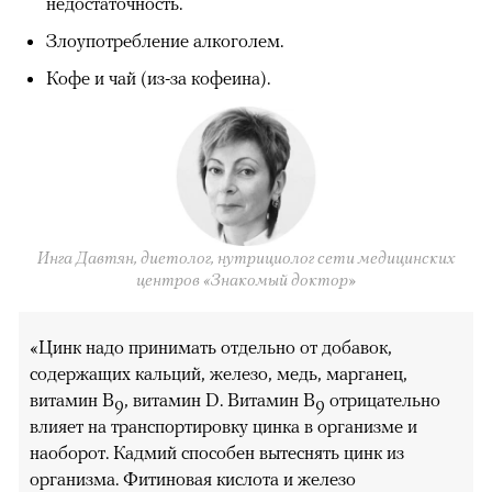
недостаточность.
Злоупотребление алкоголем.
Кофе и чай (из-за кофеина).
Инга Давтян, диетолог, нутрициолог сети медицинских
центров «Знакомый доктор»
«Цинк надо принимать отдельно от добавок,
содержащих кальций, железо, медь, марганец,
витамин B
, витамин D. Витамин В
отрицательно
9
9
влияет на транспортировку цинка в организме и
наоборот. Кадмий способен вытеснять цинк из
организма. Фитиновая кислота и железо