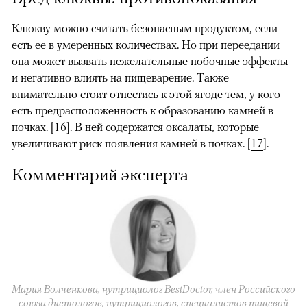
Клюкву можно считать безопасным продуктом, если
есть ее в умеренных количествах. Но при переедании
она может вызвать нежелательные побочные эффекты
и негативно влиять на пищеварение. Также
внимательно стоит отнестись к этой ягоде тем, у кого
есть предрасположенность к образованию камней в
почках.
[
16
].
В ней содержатся оксалаты, которые
увеличивают риск появления камней в почках.
[
17
].
Комментарий эксперта
Мария Волченкова, нутрициолог BestDoctor, член Российского
союза диетологов, нутрициологов, специалистов пищевой