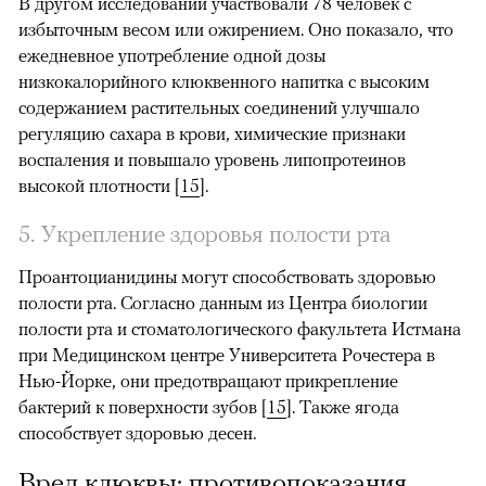
В другом исследовании участвовали 78 человек с
избыточным весом или ожирением. Оно показало, что
ежедневное употребление одной дозы
низкокалорийного клюквенного напитка с высоким
содержанием растительных соединений улучшало
регуляцию сахара в крови, химические признаки
воспаления и повышало уровень липопротеинов
высокой плотности
[
15
].
5. Укрепление здоровья полости рта
Проантоцианидины могут способствовать здоровью
полости рта. Согласно данным из Центра биологии
полости рта и стоматологического факультета Истмана
при Медицинском центре Университета Рочестера в
Нью-Йорке, они предотвращают прикрепление
бактерий к поверхности зубов
[
15
].
Также ягода
способствует здоровью десен.
Вред клюквы: противопоказания