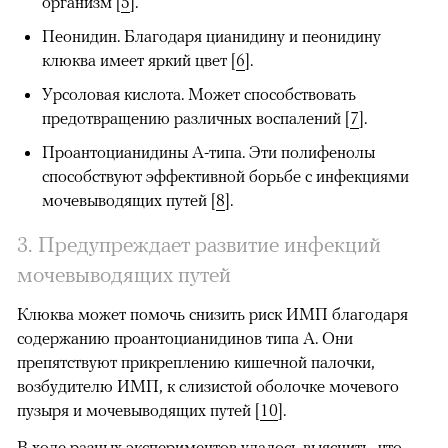
организм [
5
].
Пеонидин.
Благодаря цианидину и пеонидину
клюква имеет яркий цвет [
6
].
Урсоловая кислота.
Может способствовать
предотвращению различных воспалений [
7
].
Проантоцианидины А-типа.
Эти полифенолы
способствуют эффективной борьбе с инфекциями
мочевыводящих путей [
8
].
3. Предупреждает развитие инфекций
мочевыводящих путей
Клюква может помочь снизить риск ИМП благодаря
содержанию проантоцианидинов типа А. Они
препятствуют прикреплению кишечной палочки,
возбудителю ИМП, к слизистой оболочке мочевого
пузыря и мочевыводящих путей
[
10
].
В ходе разных экспериментов удалось выяснить, что