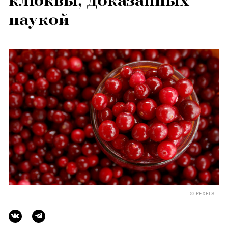
клюквы, доказанных
наукой
© PEXELS