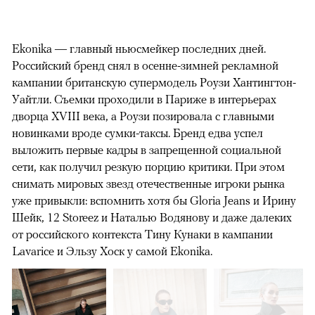
Ekonika — главный ньюсмейкер последних дней.
Российский бренд снял в осенне-зимней рекламной
кампании британскую супермодель Роузи Хантингтон-
Уайтли. Cъемки проходили в Париже в интерьерах
дворца XVIII века, а Роузи позировала с главными
новинками вроде сумки-таксы. Бренд едва успел
выложить первые кадры в запрещенной социальной
сети, как получил резкую порцию критики. При этом
снимать мировых звезд отечественные игроки рынка
уже привыкли: вспомнить хотя бы Gloria Jeans и Ирину
Шейк, 12 Storeez и Наталью Водянову и даже далеких
от российского контекста Тину Кунаки в кампании
Lavarice и Эльзу Хоск у самой Ekonika.