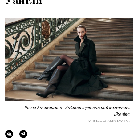
Уайтли
Роузи Хантингтон-Уайтли в рекламной кампании
Ekonika
© ПРЕСС-СЛУЖБА EKONIKA