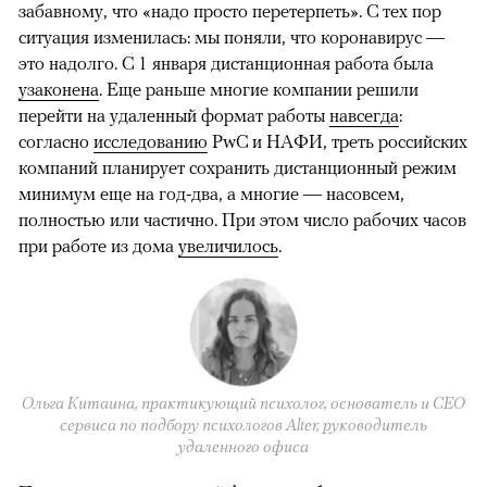
забавному, что «надо просто перетерпеть». С тех пор
ситуация изменилась: мы поняли, что коронавирус —
это надолго. С 1 января дистанционная работа была
узаконена
. Еще раньше многие компании решили
перейти на удаленный формат работы
навсегда
:
согласно
исследованию
PwC и НАФИ, треть российских
компаний планирует сохранить дистанционный режим
минимум еще на год-два, а многие — насовсем,
полностью или частично. При этом число рабочих часов
при работе из дома
увеличилось
.
Ольга Китаина, практикующий психолог, основатель и CEO
сервиса по подбору психологов Alter, руководитель
удаленного офиса