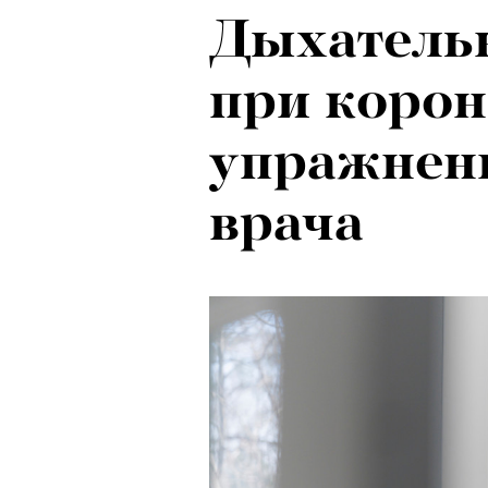
Дыхатель
при корон
упражнени
врача