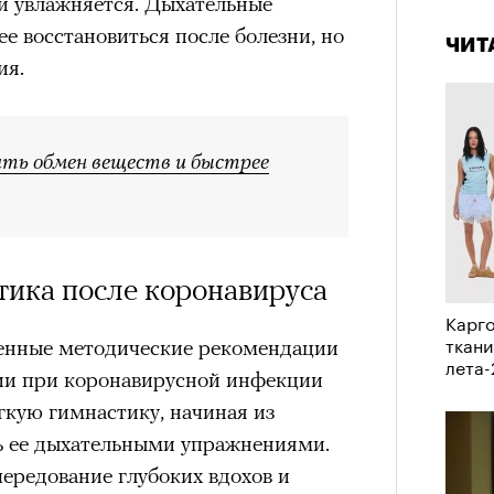
 и увлажняется. Дыхательные
пропу
 восстановиться после болезни, но
ЧИТ
ия.
ть обмен веществ и быстрее
тика после коронавируса
Карго
ткани
енные методические рекомендации
лета
ии при коронавирусной инфекции
егкую гимнастику, начиная из
ь ее дыхательными упражнениями.
ередование глубоких вдохов и