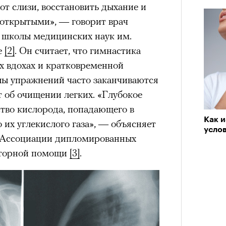
от слизи, восстановить дыхание и
пров
 открытыми», — говорит врач
школы медицинских наук им.
е
[2]
. Он считает, что гимнастика
х вдохах и кратковременной
клы упражнений часто заканчиваются
 об очищении легких. «Глубокое
ство кислорода, попадающего в
Как и
 их углекислого газа», — объясняет
усло
ь Ассоциации дипломированных
Кира 
аторной помощи
[3]
.
доск
штук