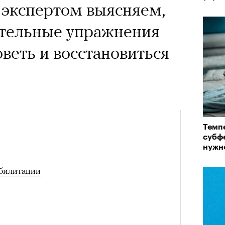
с экспертом выясняем,
ательные упражнения
веть и восстановиться
Темпе
субф
нужно
билитации