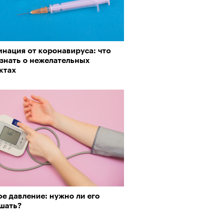
инация от коронавируса: что
 знать о нежелательных
ктах
е давление: нужно ли его
шать?
Визионеры» и masters:dom