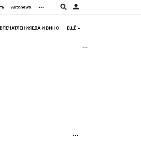
...
ть
Autonews
К Образование
ВПЕЧАТЛЕНИЯ
ЕДА И ВИНО
ЕЩЁ
д
Стиль
е рейтинги
иа
Финансы