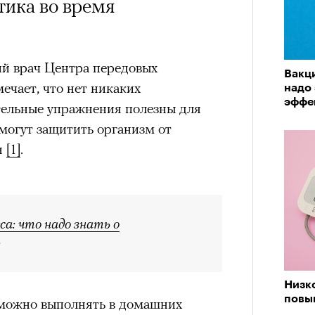
тика во время
й врач Центра передовых
Вакц
ечает, что нет никаких
надо
эффе
ательные упражнения полезны для
могут защитить организм от
н
[1]
.
а: что надо знать о
Низко
повы
 можно выполнять в домашних
«РБК 