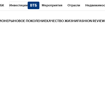
РБК
Инвестиции
Мероприятия
Отрасли
Недвижимос
и
Телеканал
РБК Вино
Спорт
Школа управления РБК
РБ
ЗИОНЕРЫ
НОВОЕ ПОКОЛЕНИЕ
КАЧЕСТВО ЖИЗНИ
FASHION REVIEW
РБК Life
Тренды
Визионеры
Национальные проекты
Горо
 Бизнес-среда
Дискуссионный клуб
Исследования
Кредитны
Газета
Спецпроекты СПб
Конференции СПб
Спецпроекты
трагентов
Политика
Экономика
Бизнес
Технологии и мед
ой валюты