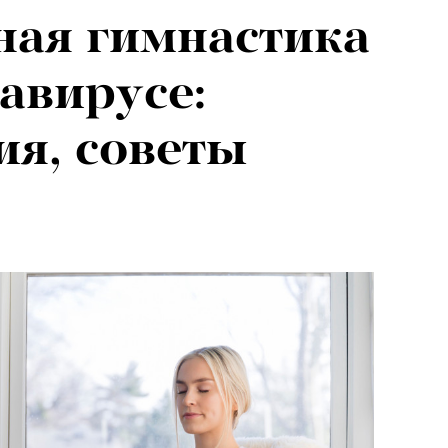
ная гимнастика
авирусе:
я, советы