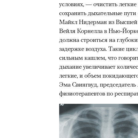
условиях, — очистить легкие 
сохранить дыхательные пути
Майкл Нидерман из Высшей 
Вейля Корнелла в Нью-Йорк
должна строиться на глубоки
задержке воздуха. Такие ци
сильным кашлем, что говорит
дыхание увеличивает количе
легкие, и объем покидающего
Эма Свингвуд, председател
физиотерапевтов по респир
00:00
/
00:00