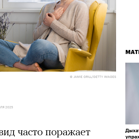
МАТ
© JAMIE GRILL/GETTY IMAGES
ЛЯ 2025
овид часто поражает
Дыха
упра