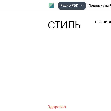
Подписка на 
РБК Компани
СТИЛЬ
РБК ВИ
РБК Курсы
Крипто
РБК
Франшизы
Проверка кон
Рынок наличн
Здоровье