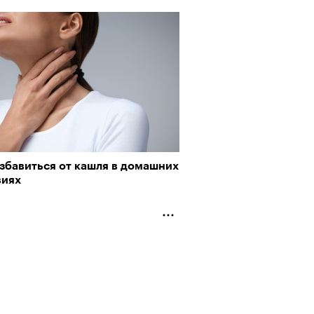
ели первую резиденцию
збавиться от кашля в домашних
виях
Альтман, Altman Talks: «Умение
азать — это освобождающая
а»