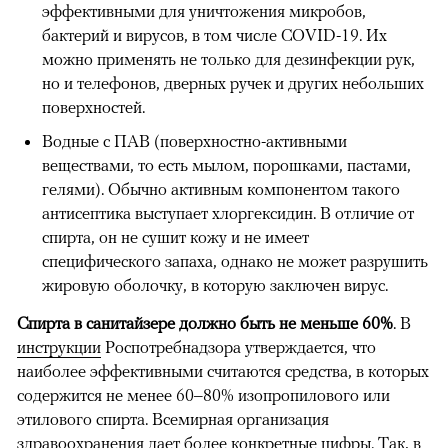
00:00
/
00:00
эффективными для уничтожения микробов,
бактерий и вирусов, в том числе COVID-19. Их
можно применять не только для дезинфекции рук,
но и телефонов, дверных ручек и других небольших
поверхностей.
Водные с ПАВ (поверхностно-активными
веществами, то есть мылом, порошками, пастами,
гелями). Обычно активным компонентом такого
антисептика выступает хлоргексидин. В отличие от
спирта, он не сушит кожу и не имеет
специфического запаха, однако не может разрушить
жировую оболочку, в которую заключен вирус.
Спирта в санитайзере должно быть не меньше 60%
. В
инструкции
Роспотребнадзора утверждается, что
наиболее эффективными считаются средства, в которых
содержится не менее 60–80% изопропилового или
этилового спирта. Всемирная организация
здравоохранения дает более конкретные цифры. Так, в