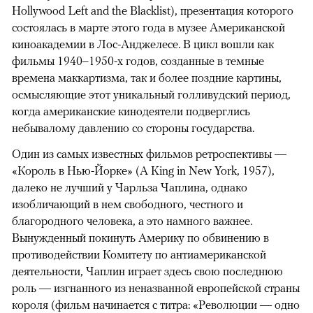
Hollywood Left and the Blacklist), презентация которого
состоялась в марте этого года в музее Американской
киноакадемии в Лос-Анджелесе. В цикл вошли как
фильмы 1940–1950-х годов, созданные в темные
времена маккартизма, так и более поздние картины,
осмысляющие этот уникальный голливудский период,
когда американские кинодеятели подверглись
небывалому давлению со стороны государства.
Один из самых известных фильмов ретроспективы —
«Король в Нью-Йорке» (A King in New York, 1957),
далеко не лучший у Чарльза Чаплина, однако
изобличающий в нем свободного, честного и
благородного человека, а это намного важнее.
Вынужденный покинуть Америку по обвинению в
противодействии Комитету по антиамериканской
деятельности, Чаплин играет здесь свою последнюю
роль — изгнанного из неназванной европейской страны
короля (фильм начинается с титра: «Революции — одно