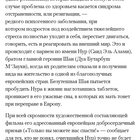
случае проблема со здоровьем касается синдрома
отстраненности, или резигнации, —
редкого психогенного заболевания, при
котором подросток под воздействием тяжелейшего
стресса полностью уходит в себя, перестает двигаться,
говорить, есть и реагировать на внешний мир. Это и
происходит с парнем по имени Нур (Саид Эль Алами),
братом главной героини Шаи (Дуа Бутарбуш
М’Зауки), когда их родителям отказали в получении
вида на жительство в одной из благополучных
европейских стран. Безутешная Шая пытается
пробудить Нура к жизни: наглотавшись таблеток,
проникает в его ужасные сны, в которых их мать тонет
при переправе в Европу.
При всей скромности художественной составляющей
фильма его адресованный европейцам добросердечный
призыв («Только вы можете нас спасти!» — сообщает
для тех, кто не понял, очнувшийся Нур) точно не будет