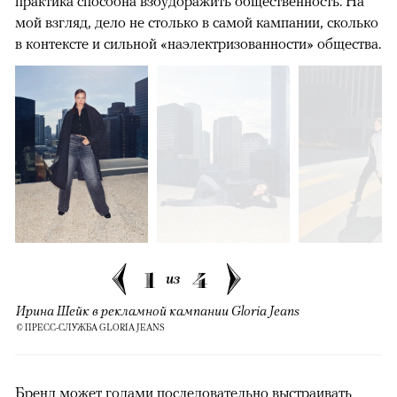
практика способна взбудоражить общественность. На
мой взгляд, дело не столько в самой кампании, сколько
в контексте и сильной «наэлектризованности» общества.
1
4
из
Ирина Шейк в рекламной кампании Gloria Jeans
© ПРЕСС-СЛУЖБА GLORIA JEANS
Бренд может годами последовательно выстраивать