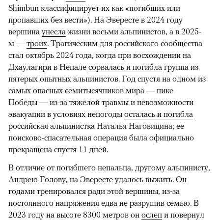
Shimbun классифицирует их как «погибших или
пропавших без вести»). На Эвересте в 2024 году
вершина
унесла
жизни восьми альпинистов, а в 2025-
м —
троих
. Трагическим для российского сообщества
стал октябрь 2024 года, когда при восхождении на
Дхаулагири в Непале
сорвалась и погибла
группа из
пятерых опытных альпинистов. Год спустя на одном из
самых опасных семитысячников мира — пике
Победы — из-за тяжелой травмы и невозможности
эвакуации в условиях непогоды
осталась и погибла
российская альпинистка Наталья Наговицина; ее
поисково-спасательная операция была официально
прекращена спустя 11 дней.
В отличие от погибшего непальца, другому альпинисту,
Андрею Голову, на Эвересте удалось выжить. Он
годами тренировался ради этой вершины, из-за
постоянного напряжения едва не разрушив семью. В
2023 году на высоте 8300 метров он
ослеп
и повернул