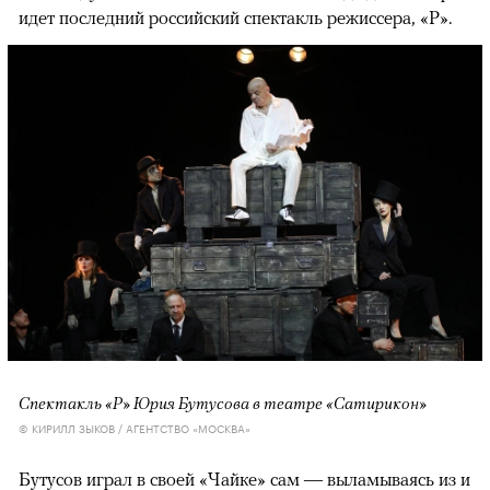
идет последний российский спектакль режиссера, «Р».
Спектакль «Р» Юрия Бутусова в театре «Сатирикон»
© КИРИЛЛ ЗЫКОВ / АГЕНТСТВО «МОСКВА»
Бутусов играл в своей «Чайке» сам — выламываясь из и