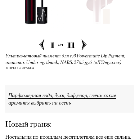
1
11
из
Ультраматовый пигмент для губ Powermatte Lip Pigment,
оттенок Under my thumb, NARS, 2765 руб. («Л'Этуаль»)
© ПРЕСС-СЛУЖБА
Парфюмерная вода, духи, дифуззор, свеча: какие
ароматы выбрать на осень
Новый гранж
Ностальгия по прошлым десятилетиям все еще сильна,