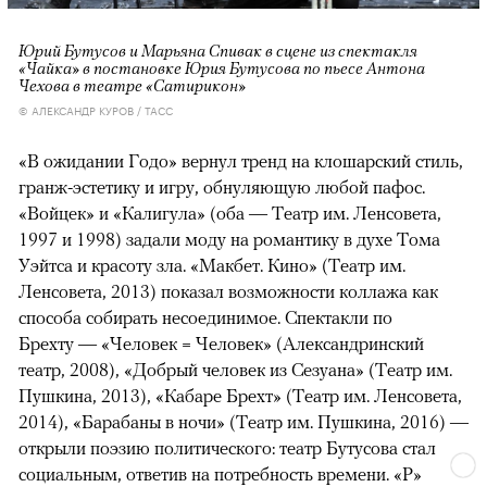
Юрий Бутусов и Марьяна Спивак в сцене из спектакля
«Чайка» в постановке Юрия Бутусова по пьесе Антона
Чехова в театре «Сатирикон»
© АЛЕКСАНДР КУРОВ / ТАСС
«В ожидании Годо» вернул тренд на клошарский стиль,
гранж-эстетику и игру, обнуляющую любой пафос.
«Войцек» и «Калигула» (оба — Театр им. Ленсовета,
1997 и 1998) задали моду на романтику в духе Тома
Уэйтса и красоту зла. «Макбет. Кино» (Театр им.
Ленсовета, 2013) показал возможности коллажа как
способа собирать несоединимое. Спектакли по
Брехту — «Человек = Человек» (Александринский
театр, 2008), «Добрый человек из Сезуана» (Театр им.
Пушкина, 2013), «Кабаре Брехт» (Театр им. Ленсовета,
2014), «Барабаны в ночи» (Театр им. Пушкина, 2016) —
открыли поэзию политического: театр Бутусова стал
социальным, ответив на потребность времени. «Р»