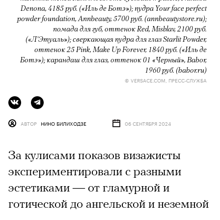
Denona, 4185 руб. («Иль де Ботэ»); пудра Your face perfect
powder foundation, Annbeauty, 5700 руб. (annbeautystore.ru);
помада для губ, оттенок Red, Mishlav, 2100 руб.
(«Л'Этуаль»); сверкающая пудра для глаз Starlit Powder,
оттенок 25 Pink, Make Up Forever, 1840 руб. («Иль де
Ботэ»); карандаш для глаз, оттенок 01 «Черный», Babor,
1960 руб. (babor.ru)
© VERSACE.COM, ПРЕСС-СЛУЖБА
АВТОР
НИНО БИЛИХОДЗЕ
06 СЕНТЯБРЯ 2024
За кулисами показов визажисты
экспериментировали с разными
эстетиками — от гламурной и
готической до ангельской и неземной