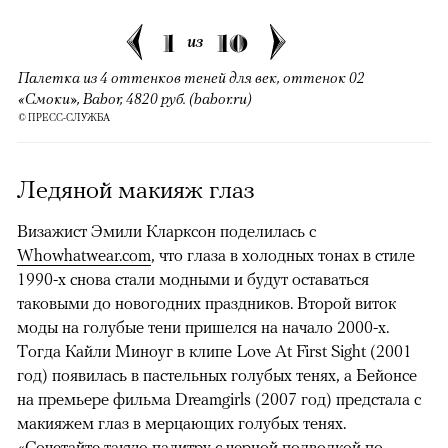
1
10
из
Палетка из 4 оттенков теней для век, оттенок 02
«Смоки», Babor, 4820 руб. (babor.ru)
© ПРЕСС-СЛУЖБА
Ледяной макияж глаз
Визажист Эмили Кларксон поделилась с
Whowhatwear.com
, что глаза в холодных тонах в стиле
1990-х снова стали модными и будут оставаться
таковыми до новогодних праздников. Второй виток
моды на голубые тени пришелся на начало 2000-х.
Тогда Кайли Миноуг в клипе Love At First Sight (2001
год) появилась в пастельных голубых тенях, а Бейонсе
на премьере фильма Dreamgirls (2007 год) предстала с
макияжем глаз в мерцающих голубых тенях.
«Сочетайте такую палитру с черной подводкой по