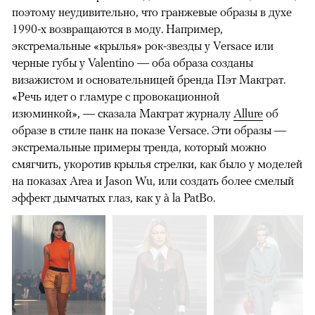
поэтому неудивительно, что гранжевые образы в духе
1990-х возвращаются в моду. Например,
экстремальные «крылья» рок-звезды у Versace или
черные губы у Valentino — оба образа созданы
визажистом и основательницей бренда Пэт Макграт.
«Речь идет о гламуре с провокационной
изюминкой», — сказала Макграт журналу
Allure
об
образе в стиле панк на показе Versace. Эти образы —
экстремальные примеры тренда, который можно
смягчить, укоротив крылья стрелки, как было у моделей
на показах Area и Jason Wu, или создать более смелый
эффект дымчатых глаз, как у à la PatBo.