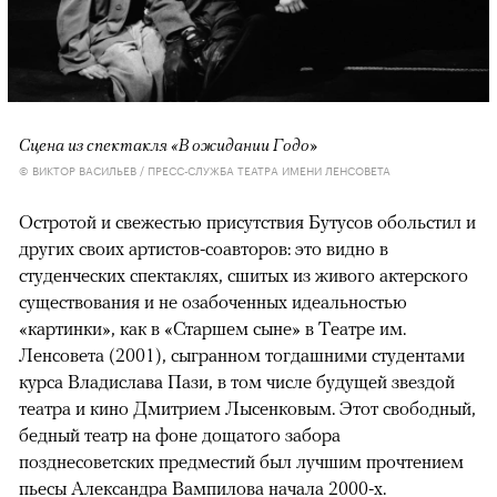
Сцена из спектакля «В ожидании Годо»
© ВИКТОР ВАСИЛЬЕВ / ПРЕСС-СЛУЖБА ТЕАТРА ИМЕНИ ЛЕНСОВЕТА
Остротой и свежестью присутствия Бутусов обольстил и
других своих артистов-соавторов: это видно в
студенческих спектаклях, сшитых из живого актерского
существования и не озабоченных идеальностью
«картинки», как в «Старшем сыне» в Театре им.
Ленсовета (2001), сыгранном тогдашними студентами
курса Владислава Пази, в том числе будущей звездой
театра и кино Дмитрием Лысенковым. Этот свободный,
бедный театр на фоне дощатого забора
позднесоветских предместий был лучшим прочтением
пьесы Александра Вампилова начала 2000-х.