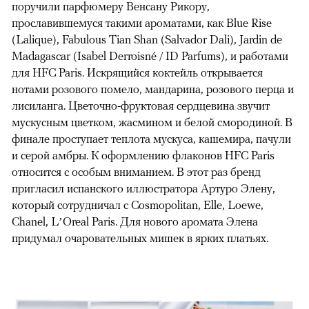
поручили парфюмеру Венсану Рикору,
прославившемуся такими ароматами, как Blue Rise
(Lalique), Fabulous Tian Shan (Salvador Dali), Jardin de
Madagascar (Isabel Derroisné / ID Parfums), и работами
для HFC Paris. Искрящийся коктейль открывается
нотами розового помело, мандарина, розового перца и
лисиланга. Цветочно-фруктовая сердцевина звучит
мускусным цветком, жасмином и белой смородиной. В
финале проступает теплота мускуса, кашемира, пачули
и серой амбры. К оформлению флаконов HFC Paris
относится с особым вниманием. В этот раз бренд
пригласил испанского иллюстратора Артуро Элену,
который сотрудничал с Cosmopolitan, Elle, Loewe,
Chanel, L’Oreal Paris. Для нового аромата Элена
придумал очаровательных мишек в ярких платьях.