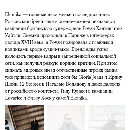
Ekonika — главный ньюсмейкер последних дней.
Российский бренд снял в осенне-зимней рекламной
кампании британскую супермодель Роузи Хантингтон-
Уайтли. Cъемки проходили в Париже в интерьерах
дворца XVIII века, а Роузи позировала с главными
новинками вроде сумки-таксы. Бренд едва успел
выложить первые кадры в запрещенной социальной
сети, как получил резкую порцию критики. При этом
снимать мировых звезд отечественные игроки рынка
уже привыкли: вспомнить хотя бы Gloria Jeans и Ирину
Шейк, 12 Storeez и Наталью Водянову и даже далеких
от российского контекста Тину Кунаки в кампании
Lavarice и Эльзу Хоск у самой Ekonika.