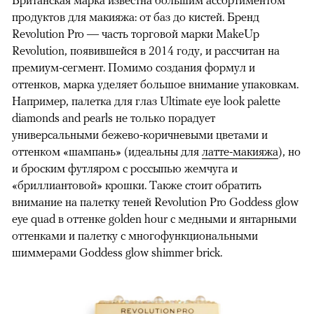
Британская марка известна большим ассортиментом
продуктов для макияжа: от баз до кистей. Бренд
Revolution Pro — часть торговой марки MakeUp
Revolution, появившейся в 2014 году, и рассчитан на
премиум-сегмент. Помимо создания формул и
оттенков, марка уделяет большое внимание упаковкам.
Например, палетка для глаз Ultimate eye look palette
diamonds and pearls не только порадует
универсальными бежево-коричневыми цветами и
оттенком «шампань» (идеальны для
латте-макияжа
), но
и броским футляром с россыпью жемчуга и
«бриллиантовой» крошки. Также стоит обратить
внимание на палетку теней Revolution Pro Goddess glow
eye quad в оттенке golden hour с медными и янтарными
оттенками и палетку с многофункциональными
шиммерами Goddess glow shimmer brick.