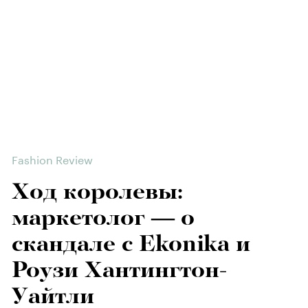
Fashion Review
Ход королевы:
маркетолог — о
скандале с Ekonika и
Роузи Хантингтон-
Уайтли