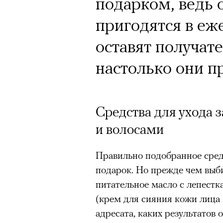
Кинокритик Стас
подарком, ведь 
первых показах 
пригодятся в еж
темы
оставят получа
настолько они п
Средства для ухода 
Подписывайтесь на телег
и волосами
Правильно подобранное сре
Зеленые глаза» Фанни Лиат
подарок. Но прежде чем выби
«Бумажный тигр» Джеймса 
питательное масло с лепестк
«Охота» Уэйна Вапимуквы
(крем для сияния кожи лица R
Ретроспектива «Красное и че
адресата, каких результатов 
список»