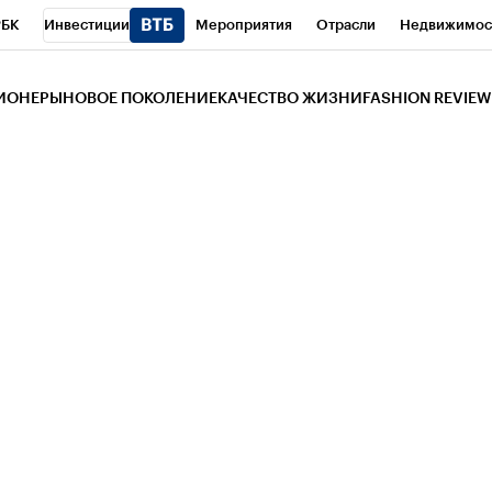
РБК
Инвестиции
Мероприятия
Отрасли
Недвижимос
и
Телеканал
РБК Вино
Спорт
Школа управления РБК
РБ
ЗИОНЕРЫ
НОВОЕ ПОКОЛЕНИЕ
КАЧЕСТВО ЖИЗНИ
FASHION REVIEW
РБК Life
Тренды
Визионеры
Национальные проекты
Горо
 Бизнес-среда
Дискуссионный клуб
Исследования
Кредитны
Газета
Спецпроекты СПб
Конференции СПб
Спецпроекты
трагентов
Политика
Экономика
Бизнес
Технологии и мед
ой валюты