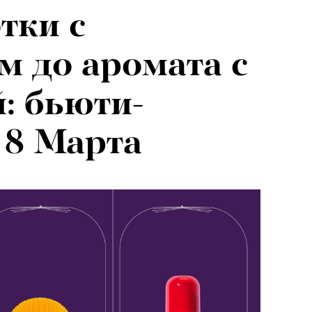
тки с
026: что
 до аромата с
на открытии
: бьюти-
 авторского
 8 Марта
«РБК 
пров