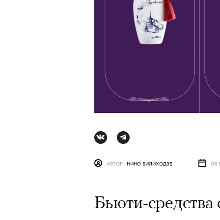
АВТОР
НИНО БИЛИХОДЗЕ
06 
АВТОР
СТАС ТЫРКИН
06 АВГУ
Бьюти-средства 