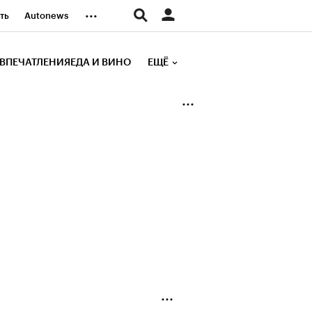
...
ть
Autonews
К Образование
ВПЕЧАТЛЕНИЯ
ЕДА И ВИНО
ЕЩЁ
д
Стиль
е рейтинги
иа
Финансы