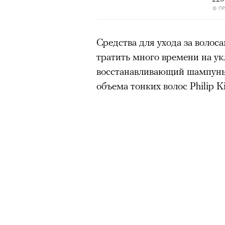
© П
Средства для ухода за волос
тратить много времени на ук
восстанавливающий шампунь C
объема тонких волос Philip Ki
Кадр из фильма «Зеленые глаза»
© JUNE FILMS