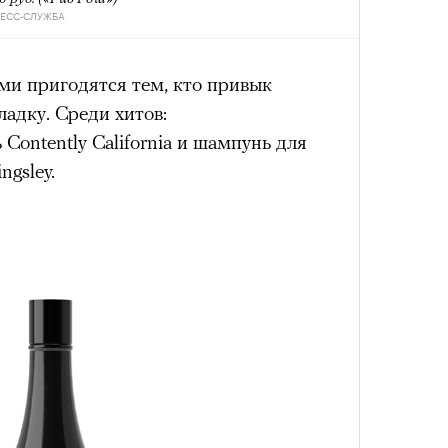
РЕСС-СЛУЖБА
Кира 
доск
штук
ами пригодятся тем, кто привык
ладку. Среди хитов:
ontently California и шампунь для
ngsley.
Сможе
отвеч