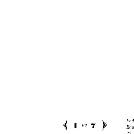
очнувшийся Нур) точно не б
обострения мигрантского кри
Адресованн
добросерд
точно не б
00:00
/
00:00
дни очередн
мигрантск
Бод
1
7
из
Eau
225