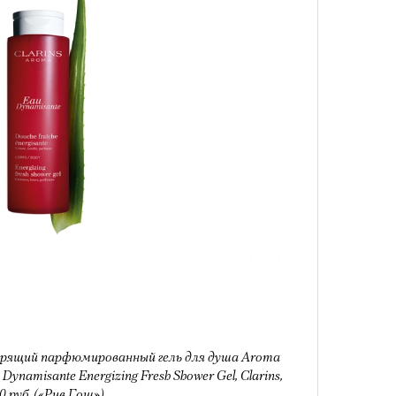
удет лишним в дни очередного
зиса.
Умный
осваи
Trave
ый европейцам
«РБК 
пров
ечный призыв
удет лишним в
ого обострения
ого кризиса.
рящий парфюмированный гель для душа Aroma
 Dynamisante Energizing Fresh Shower Gel, Clarins,
0 руб. («Рив Гош»)