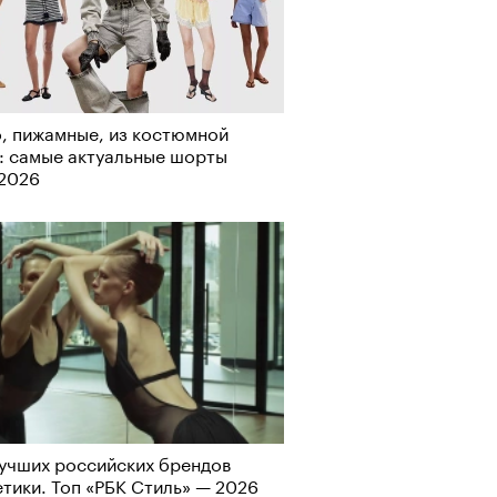
рно-2025: перестрелки в
, пижамные, из костюмной
йне и горизонтальные танцы в
: самые актуальные шорты
ыне
-2026
учших российских брендов
тики. Топ «РБК Стиль» — 2026