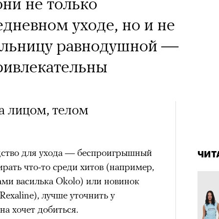
 Тыркин рассказывает о
они не только
на остросоциальные
едневном уходе, но и не
тельницу равнодушной —
ривлекательны
за лицом, телом
рам-канал «РБК Стиль»
Лока
4 кол
Корей
пропу
взро
дство для ухода — беспроигрышный
ар и Жереми Труиля
ЧИТ
рать что-то среди хитов (например,
Грэя
ами василька Okolo) или новинок
exaline), лучше уточнить у
рное: голливудские левые и черный
она хочет добиться.