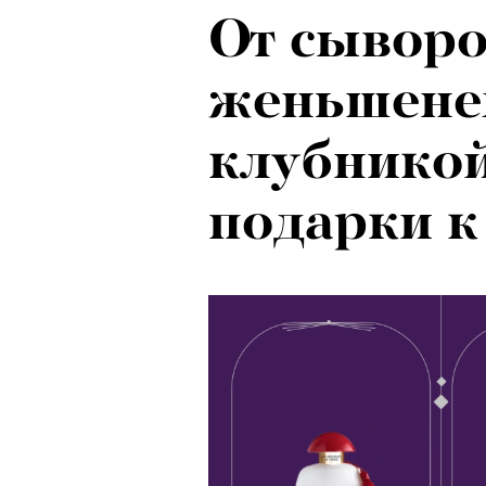
От сыворо
Локарно-2
женьшенем
показали 
клубникой
фестиваля
подарки к
кино