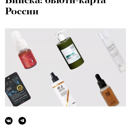
Бийска: бьюти-карта
России