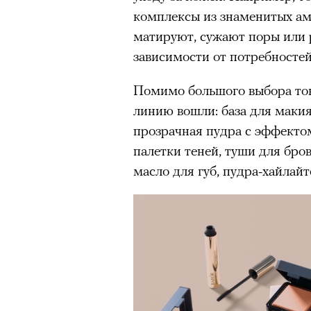
человеком, дважды покоривш
комплексы из знаменитых ам
планеты без использования к
матируют, сужают поры или
зависимости от потребностей
Помимо большого выбора тон
линию вошли: база для макия
прозрачная пудра с эффектом
палетки теней, туши для бро
масло для губ, пудра-хайлайт