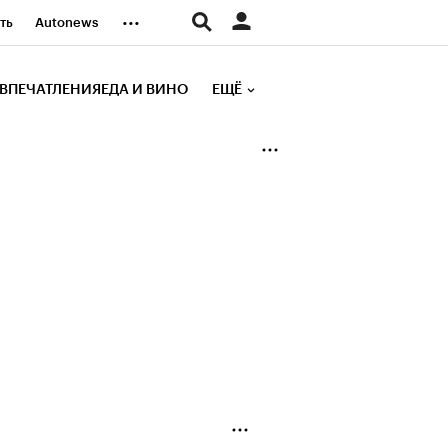
...
ть
Autonews
К Образование
ВПЕЧАТЛЕНИЯ
ЕДА И ВИНО
ЕЩЁ
д
Стиль
е рейтинги
иа
Финансы