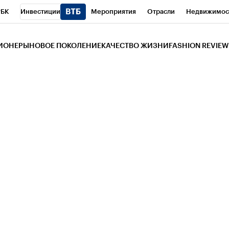
РБК
Инвестиции
Мероприятия
Отрасли
Недвижимос
и
Телеканал
РБК Вино
Спорт
Школа управления РБК
РБ
ЗИОНЕРЫ
НОВОЕ ПОКОЛЕНИЕ
КАЧЕСТВО ЖИЗНИ
FASHION REVIEW
РБК Life
Тренды
Визионеры
Национальные проекты
Горо
 Бизнес-среда
Дискуссионный клуб
Исследования
Кредитны
Газета
Спецпроекты СПб
Конференции СПб
Спецпроекты
трагентов
Политика
Экономика
Бизнес
Технологии и мед
ой валюты