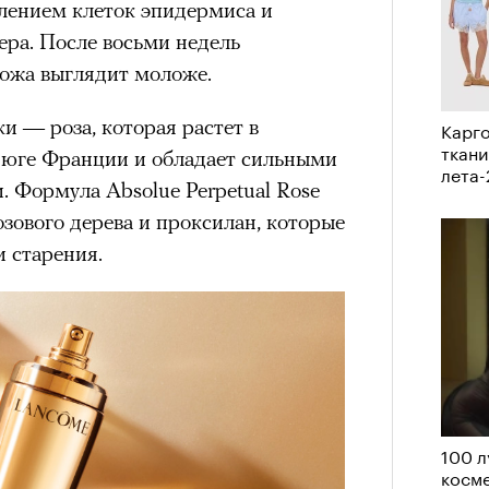
влением клеток эпидермиса и
ера. После восьми недель
кожа выглядит моложе.
состоянием предельной
Можн
м
исчезает информационный шум
и
в пр
 — роза, которая растет в
Карго
ий момент.
опыта
ткани
а юге Франции и обладает сильными
лета
и вызывают
мощный выброс
 Формула Absolue Perpetual Rose
зг запоминает восхождение как один
зового дерева и проксилан, которые
 жизни.
 старения.
ановится способом выйти из
 и
почувствовать контроль над собой
.
опасности в горах создает между
е связи и чувство доверия
.
уществование «гена высоты», но
му чаще тянутся люди с высокой
100 л
и готовностью к риску.
косме