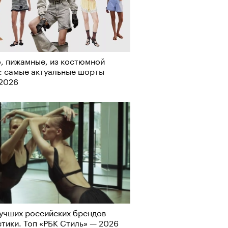
о ли прийти
офессиональный спорт без
, пижамные, из костюмной
, если вам 30
: самые актуальные шорты
-2026
учших российских брендов
тики. Топ «РБК Стиль» — 2026