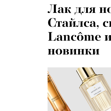
Лак для н
Психологи
Стайлса, 
почему тр
Lancôme и
останавли
новинки
в горы