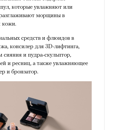
им все 14 восьмитысячников
пул, которые увлажняют или
ислорода.
 разглаживают морщины в
 кожи.
Умный
альных средств и флюидов в
осваи
Trave
жа, консилер для 3D-лифтинга,
«РБК 
пров
 сияния и пудра-скульптор,
вей и ресниц, а также увлажняющее
ер и бронзатор.