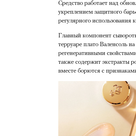
Средство работает над обно
Главное
укреплением защитного барь
регулярного использования 
Горы привлекают людей 
концентрации, в которо
Главный компонент сыворотки
остается только настоящ
терруаре плато Валенсоль н
Экстремальные нагрузк
регенеративными свойствами.
гормонов
, из-за чего мо
также содержит экстракты ро
из самых ярких опытов в
вместе борются с признаками
Для многих альпинизм ст
рутины, перезагрузиться
Совместное преодоление 
людьми особенно
прочны
Наука не подтверждает с
признает, что
к альпиниз
устойчивостью к стрессу