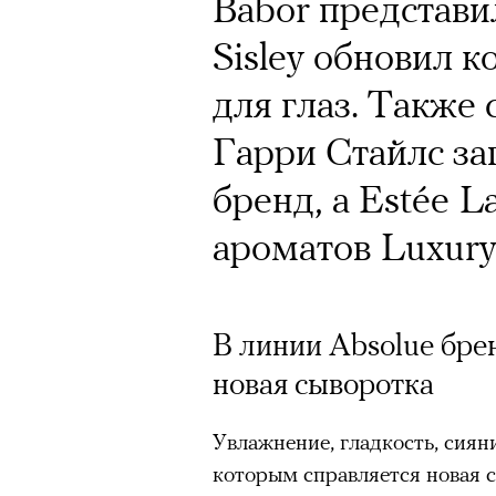
Почему для одни
Babor представи
горы становится
Sisley обновил 
готовы снова ри
для глаз. Также 
Психологи и аль
Гарри Стайлс за
высота меняет ч
бренд, а Estée 
тянет с новой си
ароматов Luxury 
В линии Absolue бре
новая сыворотка
Подписывайтесь на телег
Увлажнение, гладкость, сиян
которым справляется новая с