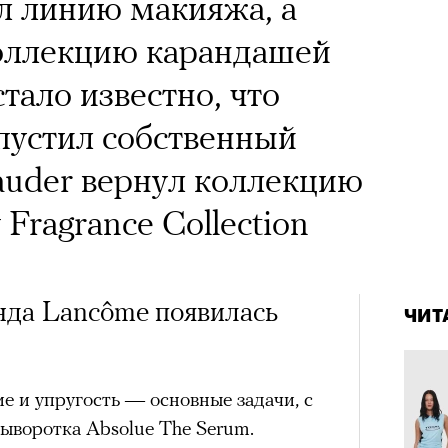
х первое восхождение в
л линию макияжа, а
тера
 последним, а другие
коллекцию карандашей
сковать жизнью?
стало известно, что
пинисты объясняют, как
пустил собственный
еловека и почему к ней
Lauder вернул коллекцию
лой
Fragrance Collection
4 кол
Поче
пропу
нда Lancôme появилась
ЧИТ
рам-канал «РБК Стиль»
ие и упругость — основные задачи, с
ыворотка Absolue The Serum.