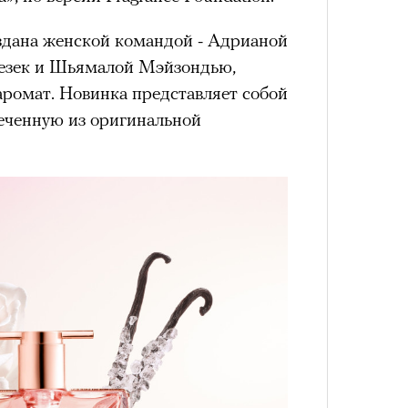
здана женской командой - Адрианой
езек и Шьямалой Мэйзондью,
аромат. Новинка представляет собой
леченную из оригинальной