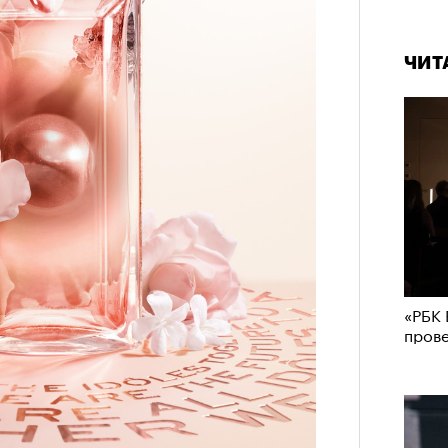
ЧИТ
«РБК 
пров