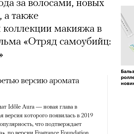
ода за волосами, новых
, а также
 коллекции макияжа в
льма «Отряд самоубийц:
»
Баль
ролле
ретью версию аромата
нови
т Idôle Aura — новая глава в
ая версия которого появилась в 2019
популярность, что подтверждает
, по версии Fragrance Foundation.