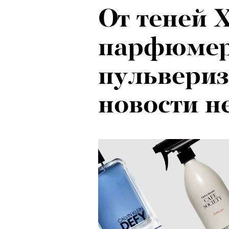
От теней 
парфюмер
пульвериз
новости н