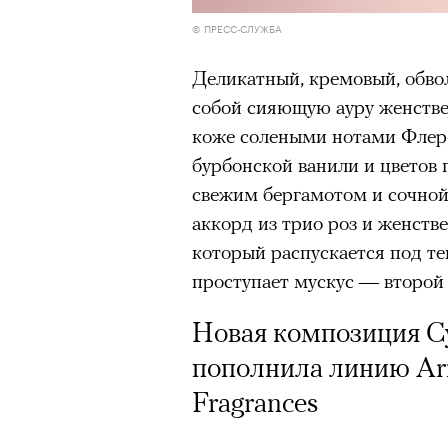
© ПРЕСС-СЛУЖБА
Деликатный, кремовый, обв
собой сияющую ауру женстве
коже солеными нотами Флер-
бурбонской ванили и цветов 
свежим бергамотом и сочной
аккорд из трио роз и женств
который распускается под т
проступает мускус — второй
Новая композиция Cyp
пополнила линию Arm
Fragrances