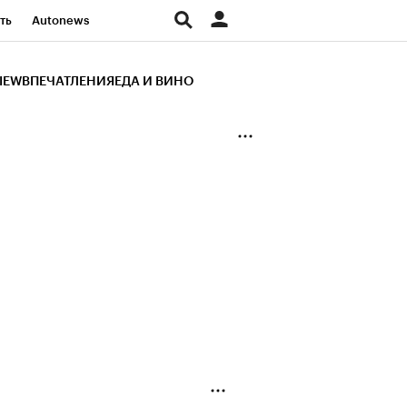
ть
Autonews
К Образование
IEW
ВПЕЧАТЛЕНИЯ
ЕДА И ВИНО
д
Стиль
Крипто
и
Франшизы
Газета
ов
Политика
ты