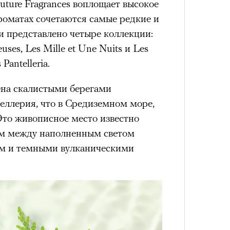
uture Fragrances воплощает высокое
Сможе
отвеч
роматах сочетаются самые редкие и
и представлено четыре коллекции:
euses, Les Mille et Une Nuits и Les
Pantelleria.
ена скалистыми берегами
еллерия, что в Средиземном море,
то живописное место известно
м между наполненным светом
м и темными вулканическими
4 кол
пропу