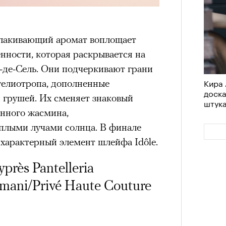
олакивающий аромат воплощает
нности, которая раскрывается на
де-Сель. Они подчеркивают грани
Кира 
гелиотропа, дополненные
доск
 грушей. Их сменяет знаковый
штук
енного жасмина,
еплыми лучами солнца. В финале
 характерный элемент шлейфа Idôle.
rès Pantelleria
ani/Privé Haute Couture