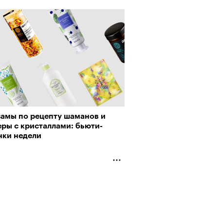
замы по рецепту шаманов и
ры с кристаллами: бьюти-
нки недели