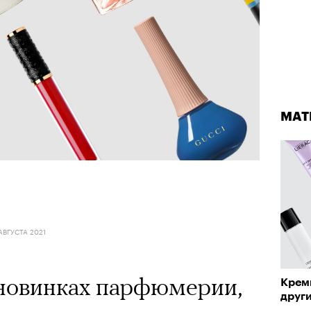
МАТ
АВГУСТА 2021
 новинках парфюмерии,
Крем
друг