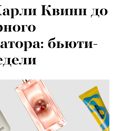
Харли Квинн до
ного
атора: бьюти-
едели