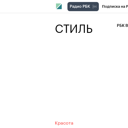
Подписка на 
РБК Компани
СТИЛЬ
РБК 
РБК Курсы
РБК Бизнес-с
Спецпроекты
Экономика
Красота