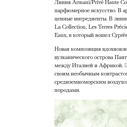
Линия Armani/Privé Haute Co
парфюмерное искусство. В а
ценные ингредиенты. В лини
La Collection, Les Terres Préci
Eaux, в который вошел Cyprès 
Новая композиция вдохновл
вулканического острова Пант
между Италией и Африкой. Э
своим необычным контрасто
средиземноморским воздухо
породами.