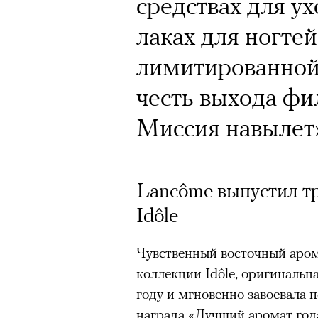
средствах для ух
лаках для ногтей
лимитированной
честь выхода фи
Миссия навылет
Lancôme выпустил т
Idôle
Чувственный восточный арома
коллекции Idôle, оригинальн
году и мгновенно завоевала 
награда «Лучший аромат года»