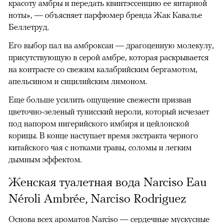
красоту амбры и передать квинтэссенцию ее янтарной
ноты», — объясняет парфюмер бренда Жак Кавалье
Беллетруд.
Его выбор пал на амброксан — драгоценную молекулу,
присутствующую в серой амбре, которая раскрывается
на контрасте со свежим калабрийским бергамотом,
апельсином и сицилийским лимоном.
Еще больше усилить ощущение свежести призван
цветочно-зеленый тунисский нероли, который исчезает
под напором нигерийского имбиря и цейлонской
корицы. В конце наступает время экстракта черного
китайского чая с нотками травы, соломы и легким
дымным эффектом.
Женская туалетная вода Narciso Eau
Néroli Ambrée, Narciso Rodriguez
Основа всех ароматов Narciso — сердечные мускусные