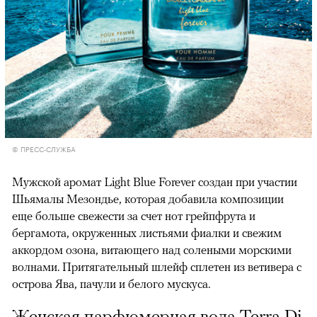
© ПРЕСС-СЛУЖБА
Мужской аромат Light Blue Forever создан при участии
Шьямалы Мезондье, которая добавила композиции
еще больше свежести за счет нот грейпфрута и
бергамота, окруженных листьями фиалки и свежим
аккордом озона, витающего над солеными морскими
волнами. Притягательный шлейф сплетен из ветивера с
острова Ява, пачули и белого мускуса.
Женская парфюмерная вода Terra Di