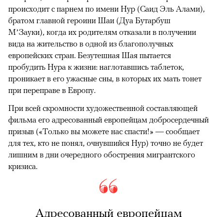
происходит с парнем по имени Нур (Саид Эль Алами),
братом главной героини Шаи (Дуа Бутарбуш
М’Зауки), когда их родителям отказали в получении
вида на жительство в одной из благополучных
европейских стран. Безутешная Шая пытается
пробудить Нура к жизни: наглотавшись таблеток,
проникает в его ужасные сны, в которых их мать тонет
при переправе в Европу.
При всей скромности художественной составляющей
фильма его адресованный европейцам добросердечный
призыв («Только вы можете нас спасти!» — сообщает
для тех, кто не понял, очнувшийся Нур) точно не будет
лишним в дни очередного обострения мигрантского
кризиса.
Адресованный европейцам