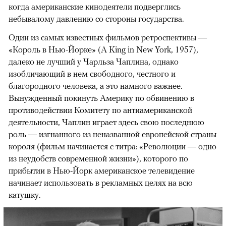
когда американские кинодеятели подверглись
небывалому давлению со стороны государства.
Один из самых известных фильмов ретроспективы —
«Король в Нью-Йорке» (A King in New York, 1957),
далеко не лучший у Чарльза Чаплина, однако
изобличающий в нем свободного, честного и
благородного человека, а это намного важнее.
Вынужденный покинуть Америку по обвинению в
противодействии Комитету по антиамериканской
деятельности, Чаплин играет здесь свою последнюю
роль — изгнанного из неназванной европейской страны
короля (фильм начинается с титра: «Революции — одно
из неудобств современной жизни»), которого по
прибытии в Нью-Йорк американское телевидение
начинает использовать в рекламных целях на всю
катушку.