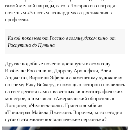
самой мелкой награды, зато в Локарно его наградят
почетным «Золотым леопардом» за достижения в
профессии.
Какой показывают Россию в голливудском кино: от
Распутина до Путина
Другие подобные почести достанутся в этом году
Изабелле Росселлини, Даррену Аронофски, Азии
Ардженто, Виржини Эфира и знаменитому художнику
по гриму Рику Бейкеру, с помощью которого появились
на свет десятки самых известных кинематографических
монстров, в том числе «Американский оборотень в
Лондоне», «Человек-волк», Гринч и зомби из
«Триллера» Майкла Джексона. Впрочем, кого сегодня
пугают эти милые ностальгические персонажи?