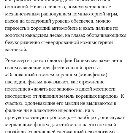
болтовней. Ничего личного, помехи устранены с
механистичным равнодушием компьютерной игры,
выход на следующий уровень обеспечен, можно
пересесть в хороший автомобиль и ехать дальше по
золотым канадским лесам, на глазах оборачивающихся
безукоризненно сгенерированной компьютерной
заставкой.
Режиссер и доктор философии Вапимуква замечает в
своем заявлении для фестивальной прессы:
«Основанный на моем коренном (мичифском)
наследии, фильм показывает, как стремление
поселенцев «начать все заново» в дикой местности
неотделимо от лишения земель коренных народов». К
счастью, одолевающие его мысли не выливаются в
фильме ни в плакатную идеологию, ни в
прочувствованную проповедь — наоборот, они служат
мерцающим фоном для этой мало на что похожей
параболы, сочетающей сдержанный психологизм с