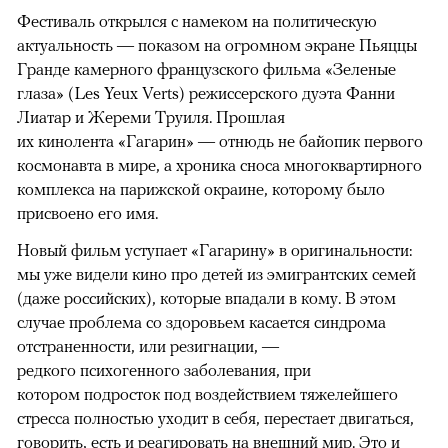
Фестиваль открылся с намеком на политическую
актуальность — показом на огромном экране Пьяццы
Гранде камерного французского фильма «Зеленые
глаза» (Les Yeux Verts) режиссерского дуэта Фанни
Лиатар и Жереми Труиля. Прошлая
их кинолента «Гагарин» — отнюдь не байопик первого
космонавта в мире, а хроника сноса многоквартирного
комплекса на парижской окраине, которому было
присвоено его имя.
Новый фильм уступает «Гагарину» в оригинальности:
мы уже видели кино про детей из эмигрантских семей
(даже российских), которые впадали в кому. В этом
случае проблема со здоровьем касается синдрома
отстраненности, или резигнации, —
редкого психогенного заболевания, при
котором подросток под воздействием тяжелейшего
стресса полностью уходит в себя, перестает двигаться,
говорить, есть и реагировать на внешний мир. Это и