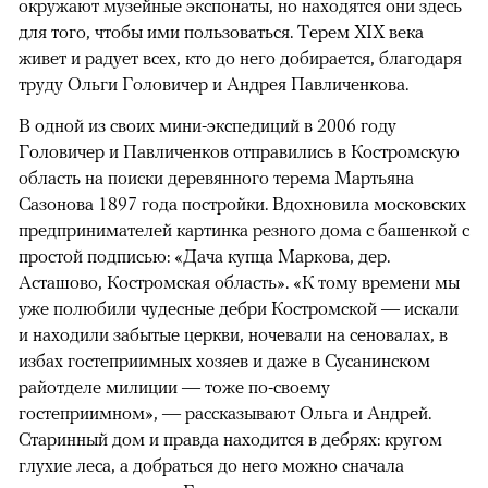
окружают музейные экспонаты, но находятся они здесь
для того, чтобы ими пользоваться. Терем XIX века
живет и радует всех, кто до него добирается, благодаря
труду Ольги Головичер и Андрея Павличенкова.
В одной из своих мини-экспедиций в 2006 году
Головичер и Павличенков отправились в Костромскую
область на поиски деревянного терема Мартьяна
Сазонова 1897 года постройки. Вдохновила московских
предпринимателей картинка резного дома с башенкой с
простой подписью: «Дача купца Маркова, дер.
Асташово, Костромская область». «К тому времени мы
уже полюбили чудесные дебри Костромской — искали
и находили забытые церкви, ночевали на сеновалах, в
избах гостеприимных хозяев и даже в Сусанинском
райотделе милиции — тоже по-своему
гостеприимном», — рассказывают Ольга и Андрей.
Старинный дом и правда находится в дебрях: кругом
глухие леса, а добраться до него можно сначала