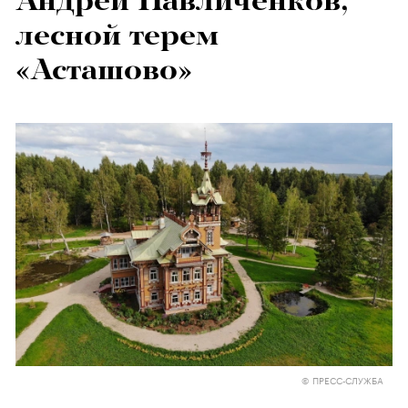
Андрей Павличенков,
лесной терем
«Асташово»
© ПРЕСС-СЛУЖБА