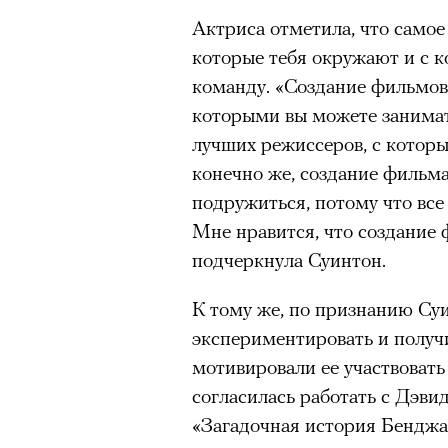
здоровьем касается синдром
Актриса отметила, что самое
отстраненности, или резигн
которые тебя окружают и с 
редкого психогенного заболе
команду. «Создание фильмов
воздействием тяжелейшего ст
которыми вы можете занимат
перестает двигаться, говорит
лучших режиссеров, с которы
мир. Это и происходит с па
конечно же, создание фильм
Алами), братом главной гер
подружиться, потому что все
Кадр из сериала «Тед Лассо»
М’Зауки), когда их родителя
Мне нравится, что создание
© APPLE INC.
жительство в одной из благо
подчеркнула Суинтон.
Безутешная Шая пытается пр
«
К тому же, по признанию Су
наглотавшись таблеток, прон
экспериментировать и получ
9 августа Одри Тоту отметит
их мать тонет при переправе 
мотивировали ее участвовать 
00:00
/
00:00
вот как: вместе с Амели Пул
При всей скромности художе
согласилась работать с Дэв
нулевых. Мелодрама «Амели»
адресованный европейцам до
«Загадочная история Бенджа
международным символом фр
можете нас спасти!» — сообща