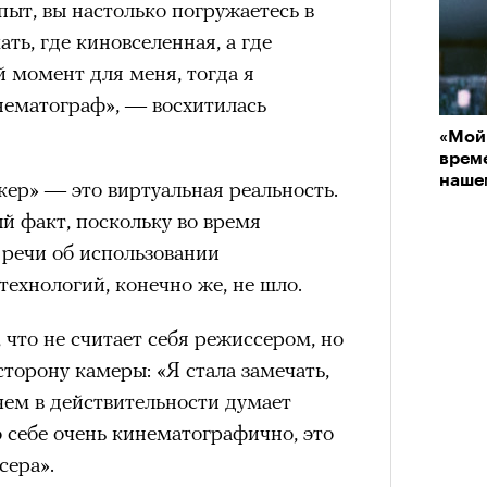
хнула фем-оптикой и написала
ыт, вы настолько погружаетесь в
а в Англию и в клуб AFC Richmond.
ть, где киновселенная, а где
нни Лиатар и Жереми
к женской футбольной команде, к
й момент для меня, тогда я
ву прибавились Таня Рейнольдс
инематограф», — восхитилась
Лока
), Фэй Марсей («Переходный
«Мой
бассе
ом на политическую актуальность —
врем
пуст
«Как я встретил вашу маму»).
е Пьяццы Гранде
наше
кер» — это виртуальная реальность.
 что терапевтическое присутствие
ма «Зеленые глаза» (Les Yeux
 факт, поскольку во время
ем травмированном инфополе.
 Фанни Лиатар и Жереми Труиля.
 речи об использовании
рин» — отнюдь не байопик первого
ехнологий, конечно же, не шло.
а сноса многоквартирного
аине, которому было присвоено его
 что не считает себя режиссером, но
 сторону камеры: «Я стала замечать,
 чем в действительности думает
рину» в оригинальности: мы уже
о себе очень кинематографично, это
игрантских семей (даже
сера».
и в кому. В этом случае проблема со