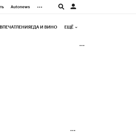
...
ть
Autonews
К Образование
ВПЕЧАТЛЕНИЯ
ЕДА И ВИНО
ЕЩЁ
д
Стиль
е рейтинги
иа
Финансы