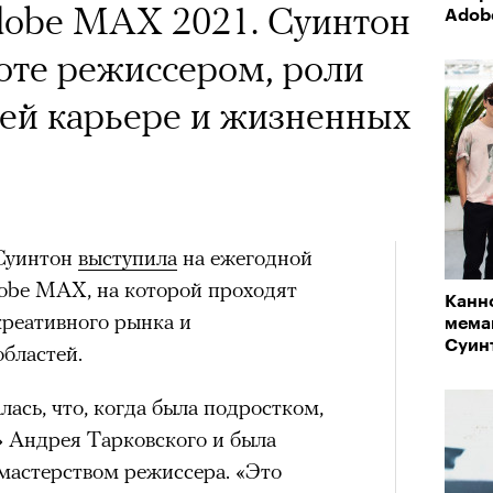
 Тыркин рассказывает о
obe MAX 2021. Суинтон
Adob
андой, послушать
на остросоциальные
боте режиссером, роли
 Тимоновой или
оей карьере и жизненных
Амели»
х
рам-канал «РБК Стиль»
 Суинтон
выступила
на ежегодной
Чем з
Лока
obe MAX, на которой проходят
ед Лассо»
разоб
Канн
Корей
креативного рынка и
и ре
мема
взро
ар и Жереми Труиля
e TV, 4 сезон
Суин
бластей.
Грэя
дачно закрыл историю канзасского
лась, что, когда была подростком,
кой футбольной команде, многие
 Андрея Тарковского и была
рное: голливудские левые и черный
за окончательное прощание. Но не
астерством режиссера. «Это