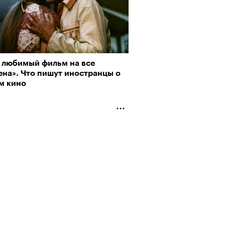
рно-2025: перестрелки в
 любимый фильм на все
йне и горизонтальные танцы в
ена». Что пишут иностранцы о
ыне
м кино