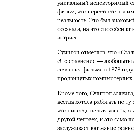
тут-то было — Apple TV тря
уникальный неповторимый оп
четвертый сезон, вернув Тед
фильм, что перестаете понима
«Зеленые глаза» Фа
Теперь история сместилась 
реальность. Это был знаковы
Труиля
основному актерскому соста
осознала, на что способен к
(«Сексуальное просвещение»
актриса.
Фестиваль открылся с намек
возраст») и Трейси Ульман (
показом на огромном экран
Суинтон отметила, что «Стал
Рейтинги
взлетели
— похоже,
камерного французского филь
Это сравнение — любопытный
Теда снова актуально в наш
Verts) режиссерского дуэта
создания фильма в 1979 году
Прошлая их кинолента «Гага
продвинутых компьютерных т
космонавта в мире, а хроник
комплекса на парижской окр
Кроме того, Суинтон заявила,
имя.
всегда хотела работать по ту
что никогда нельзя узнать, о
Новый фильм уступает «Гага
другой человек, и это само п
видели кино про детей из эм
00:00
/
00:00
заслуживает внимание режис
российских), которые впадал