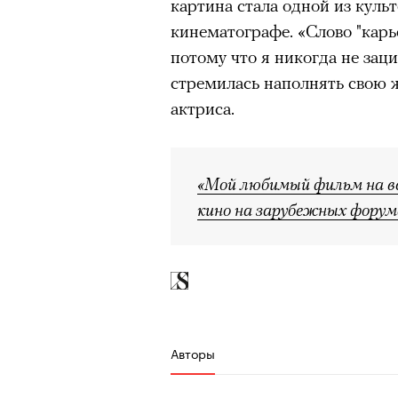
картина стала одной из куль
работает в кафе, замечает ч
очнувшийся Нур) точно не б
кинематографе. «Слово "карь
желаний и однажды решает т
обострения мигрантского кри
потому что я никогда не заци
окружающим: возвращать лю
стремилась наполнять свою 
знакомить одиночек, подталк
актриса.
Париж. У режиссера Жан-Пь
большую шкатулку с зеленым
Адресованн
маленькими чудесами.
«Мой любимый фильм на вс
добросерд
кино на зарубежных форум
точно не б
дни очередн
мигрантск
Авторы