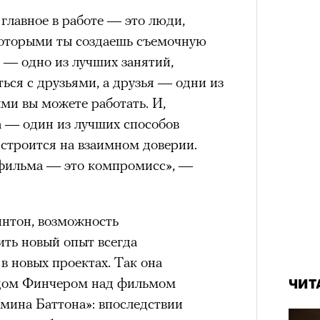
а
 главное в работе — это люди,
«РБК 
ации, —
пров
которыми ты создаешь съемочную
вания, при котором подросток под
ЧИТ
 — одно из лучших занятий,
ресса полностью уходит в себя,
ься с друзьями, а друзья — одни из
ь, есть и реагировать на внешний
ми вы можете работать. И,
рнем по имени Нур (Саид Эль
а — один из лучших способов
оини Шаи (Дуа Бутарбуш
 строится на взаимном доверии.
м отказали в получении вида на
 фильма — это компромисс», —
получных европейских стран.
обудить Нура к жизни:
Амели»
интон, возможность
икает в его ужасные сны, в которых
«РБК 
Кира 
ить новый опыт всегда
 50-летие, и ее можно поздравить
в Европу.
пров
доск
в новых проектах. Так она
ен вернуться на Монмартр начала
штук
ЧИТ
ственной составляющей фильма его
идом Финчером над фильмом
 (2001) сделала актрису
ЧИТ
бросердечный призыв («Только вы
мина Баттона»: впоследствии
анцузского обаяния. Ее героиня
ет для тех, кто не понял,