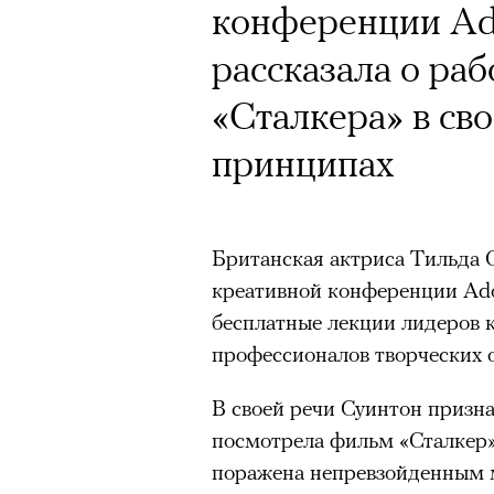
Кинокритик Стас
конференции Ad
футбольной ком
первых показах 
рассказала о ра
лекцию Евгении
темы
«Сталкера» в св
пересмотреть «
принципах
На домашних экрана
Подписывайтесь на телег
Британская актриса Тильда
креативной конференции Ad
«Т
бесплатные лекции лидеров 
Зеленые глаза» Фанни Лиат
Appl
профессионалов творческих о
«Бумажный тигр» Джеймса 
Третий сезон «Теда Лассо» у
В своей речи Суинтон призна
«Охота» Уэйна Вапимуквы
кризис-менеджера в английс
посмотрела фильм «Сталкер»
Ретроспектива «Красное и че
зрители этот финал приняли 
поражена непревзойденным м
список»