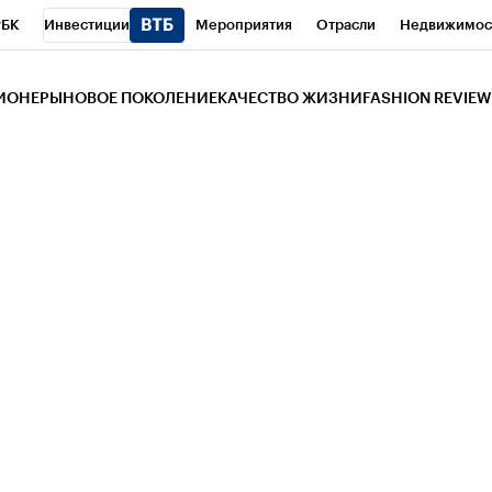
РБК
Инвестиции
Мероприятия
Отрасли
Недвижимос
и
Телеканал
РБК Вино
Спорт
Школа управления РБК
РБ
ЗИОНЕРЫ
НОВОЕ ПОКОЛЕНИЕ
КАЧЕСТВО ЖИЗНИ
FASHION REVIEW
РБК Life
Тренды
Визионеры
Национальные проекты
Горо
 Бизнес-среда
Дискуссионный клуб
Исследования
Кредитны
Газета
Спецпроекты СПб
Конференции СПб
Спецпроекты
трагентов
Политика
Экономика
Бизнес
Технологии и мед
ой валюты