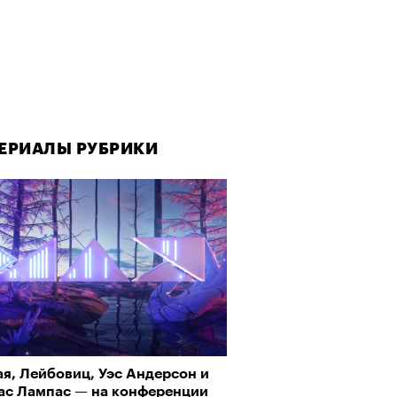
ЕРИАЛЫ РУБРИКИ
ЕРИАЛЫ РУБРИКИ
ЕРИАЛЫ РУБРИКИ
я, Лейбовиц, Уэс Андерсон и
рно-2025: Япония наносит
аняться дома: «Супергерл»,
ас Лампас — на конференции
ной удар
тная» и атомная энергетика