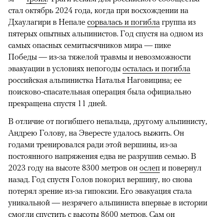
стал октябрь 2024 года, когда при восхождении на
Дхаулагири в Непале
сорвалась и погибла
группа из
пятерых опытных альпинистов. Год спустя на одном из
самых опасных семитысячников мира — пике
Победы — из-за тяжелой травмы и невозможности
эвакуации в условиях непогоды
осталась и погибла
российская альпинистка Наталья Наговицина; ее
поисково-спасательная операция была официально
прекращена спустя 11 дней.
В отличие от погибшего непальца, другому альпинисту,
Андрею Голову, на Эвересте удалось выжить. Он
годами тренировался ради этой вершины, из-за
постоянного напряжения едва не разрушив семью. В
2023 году на высоте 8300 метров он
ослеп
и повернул
назад. Год спустя Голов покорил вершину, но снова
потерял зрение из-за гипоксии. Его эвакуация стала
уникальной — незрячего альпиниста впервые в истории
смогли спустить с высоты 8600 метров. Сам он