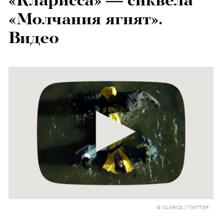
«Кларисса» — сиквела
«Молчания ягнят».
Видео
© CLARICE / TWITTER