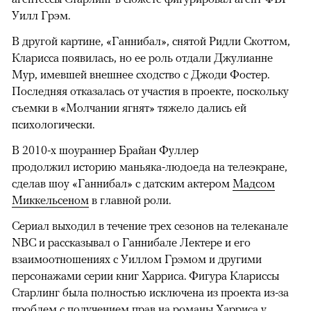
Уилл Грэм.
00:00
/
00:00
В другой картине, «Ганнибал», снятой Ридли Скоттом,
Кларисса появилась, но ее роль отдали Джулианне
Мур, имевшей внешнее сходство с Джоди Фостер.
Последняя отказалась от участия в проекте, поскольку
съемки в «Молчании ягнят» тяжело дались ей
психологически.
В 2010-х шоураннер Брайан Фуллер
продолжил историю маньяка-людоеда на телеэкране,
сделав шоу «Ганнибал» с датским актером
Мадсом
Миккельсеном
в главной роли.
Сериал выходил в течение трех сезонов на телеканале
NBC и рассказывал о Ганнибале Лектере и его
взаимоотношениях с Уиллом Грэмом и другими
персонажами серии книг Харриса. Фигура Клариссы
Старлинг была полностью исключена из проекта из-за
проблем с получением прав на романы Харриса у