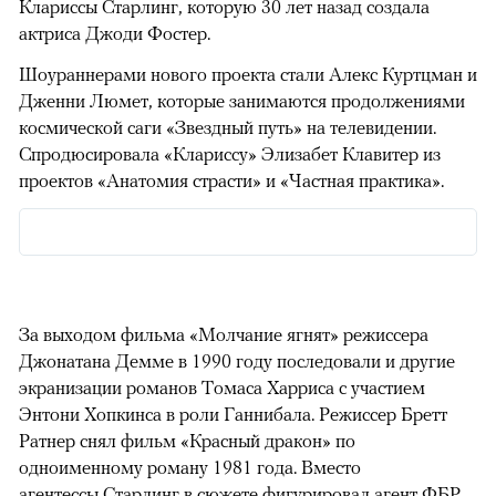
Клариссы Старлинг, которую 30 лет назад создала
актриса Джоди Фостер.
Шоураннерами нового проекта стали Алекс Куртцман и
Дженни Люмет, которые занимаются продолжениями
космической саги «Звездный путь» на телевидении.
Спродюсировала «Клариссу» Элизабет Клавитер из
проектов «Анатомия страсти» и «Частная практика».
За выходом фильма «Молчание ягнят» режиссера
Джонатана Демме в 1990 году последовали и другие
экранизации романов Томаса Харриса с участием
Энтони Хопкинса в роли Ганнибала. Режиссер Бретт
Ратнер снял фильм «Красный дракон» по
одноименному роману 1981 года. Вместо
агентессы Старлинг в сюжете фигурировал агент ФБР