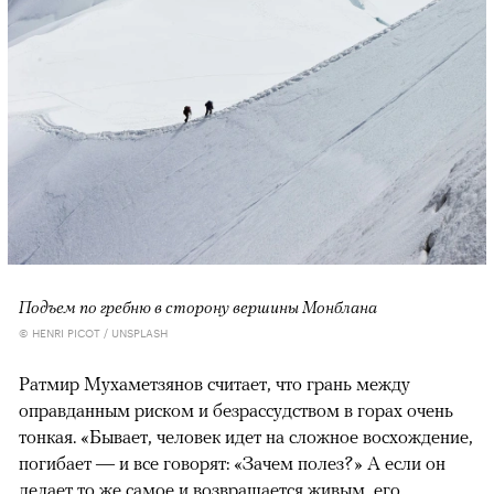
Подъем по гребню в сторону вершины Монблана
© HENRI PICOT / UNSPLASH
Ратмир Мухаметзянов считает, что грань между
оправданным риском и безрассудством в горах очень
тонкая. «Бывает, человек идет на сложное восхождение,
погибает — и все говорят: «Зачем полез?» А если он
делает то же самое и возвращается живым, его