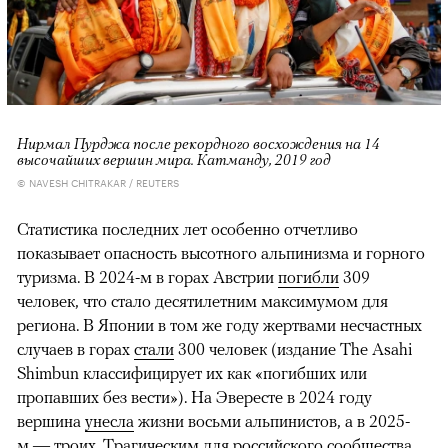
Нирмал Пурджа после рекордного восхождения на 14
высочайших вершин мира. Катманду, 2019 год
© NAVESH CHITRAKAR / REUTERS
Статистика последних лет особенно отчетливо
показывает опасность высотного альпинизма и горного
туризма. В 2024-м в горах Австрии
погибли
309
человек, что стало десятилетним максимумом для
региона. В Японии в том же году жертвами несчастных
случаев в горах
стали
300 человек (издание The Asahi
Shimbun классифицирует их как «погибших или
пропавших без вести»). На Эвересте в 2024 году
вершина
унесла
жизни восьми альпинистов, а в 2025-
м —
троих
. Трагическим для российского сообщества