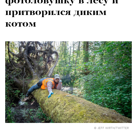
фотоловушку в лесу и
притворился диким
котом
© JEFF WIRTH/TWITTER