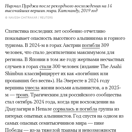
Нирмал Пурджа после рекордного восхождения на 14
высочайших вершин мира. Катманду, 2019 год
© NAVESH CHITRAKAR / REUTERS
Статистика последних лет особенно отчетливо
показывает опасность высотного альпинизма и горного
туризма. В 2024-м в горах Австрии
погибли
309
человек, что стало десятилетним максимумом для
региона. В Японии в том же году жертвами несчастных
случаев в горах
стали
300 человек (издание The Asahi
Shimbun классифицирует их как «погибших или
пропавших без вести»). На Эвересте в 2024 году
вершина
унесла
жизни восьми альпинистов, а в 2025-
м —
троих
. Трагическим для российского сообщества
стал октябрь 2024 года, когда при восхождении на
Дхаулагири в Непале
сорвалась и погибла
группа из
пятерых опытных альпинистов. Год спустя на одном из
самых опасных семитысячников мира — пике
Победы — из-за тяжелой травмы и невозможности