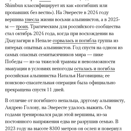
Shimbun классифицирует их как «погибших или
пропавших без вести»). На Эвересте в 2024 году
вершина
унесла
жизни восьми альпинистов, а в 2025-
м —
троих
. Трагическим для российского сообщества
стал октябрь 2024 года, когда при восхождении на
Дхаулагири в Непале
сорвалась и погибла
группа из
пятерых опытных альпинистов. Год спустя на одном из
самых опасных семитысячников мира — пике
Победы — из-за тяжелой травмы и невозможности
эвакуации в условиях непогоды
осталась и погибла
российская альпинистка Наталья Наговицина; ее
поисково-спасательная операция была официально
прекращена спустя 11 дней.
В отличие от погибшего непальца, другому альпинисту,
Андрею Голову, на Эвересте удалось выжить. Он
годами тренировался ради этой вершины, из-за
постоянного напряжения едва не разрушив семью. В
2023 году на высоте 8300 метров он
ослеп
и повернул