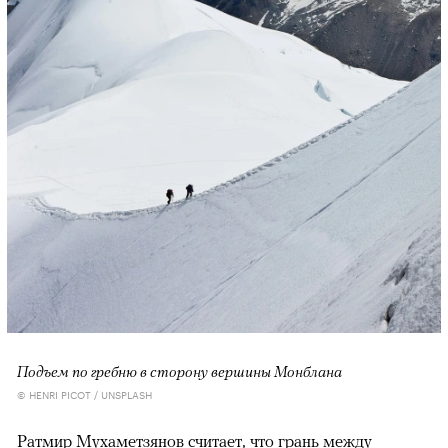
Подъем по гребню в сторону вершины Монблана
© HENRI PICOT / UNSPLASH
Ратмир Мухаметзянов считает, что грань между