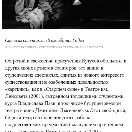
Сцена из спектакля «В ожидании Годо»
© ВИКТОР ВАСИЛЬЕВ / ПРЕСС-СЛУЖБА ТЕАТРА ИМЕНИ ЛЕНСОВЕТА
Остротой и свежестью присутствия Бутусов обольстил и
других своих артистов-соавторов: это видно в
студенческих спектаклях, сшитых из живого актерского
существования и не озабоченных идеальностью
«картинки», как в «Старшем сыне» в Театре им.
Ленсовета (2001), сыгранном тогдашними студентами
курса Владислава Пази, в том числе будущей звездой
театра и кино Дмитрием Лысенковым. Этот свободный,
бедный театр на фоне дощатого забора
позднесоветских предместий был лучшим прочтением
пьесы Александра Вампилова начала 2000-х.