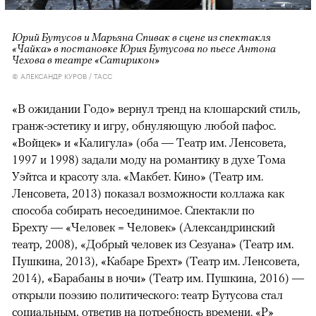
Юрий Бутусов и Марьяна Спивак в сцене из спектакля
«Чайка» в постановке Юрия Бутусова по пьесе Антона
Чехова в театре «Сатирикон»
© АЛЕКСАНДР КУРОВ / ТАСС
«В ожидании Годо» вернул тренд на клошарский стиль,
гранж-эстетику и игру, обнуляющую любой пафос.
«Войцек» и «Калигула» (оба — Театр им. Ленсовета,
1997 и 1998) задали моду на романтику в духе Тома
Уэйтса и красоту зла. «Макбет. Кино» (Театр им.
Ленсовета, 2013) показал возможности коллажа как
способа собирать несоединимое. Спектакли по
Брехту — «Человек = Человек» (Александринский
театр, 2008), «Добрый человек из Сезуана» (Театр им.
Пушкина, 2013), «Кабаре Брехт» (Театр им. Ленсовета,
2014), «Барабаны в ночи» (Театр им. Пушкина, 2016) —
открыли поэзию политического: театр Бутусова стал
социальным, ответив на потребность времени. «Р»