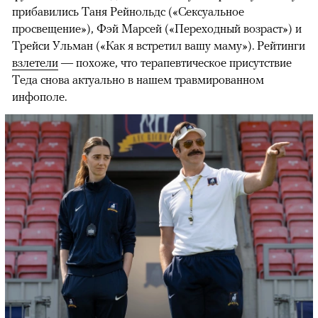
прибавились Таня Рейнольдс («Сексуальное
просвещение»), Фэй Марсей («Переходный возраст») и
00:00
/
00:00
Трейси Ульман («Как я встретил вашу маму»). Рейтинги
взлетели
— похоже, что терапевтическое присутствие
Теда снова актуально в нашем травмированном
инфополе.