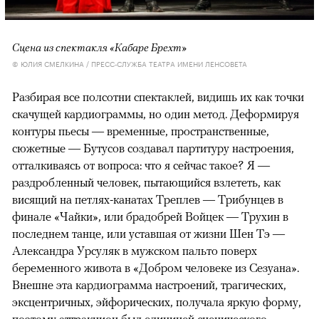
Сцена из спектакля «Кабаре Брехт»
© ЮЛИЯ СМЕЛКИНА / ПРЕСС-СЛУЖБА ТЕАТРА ИМЕНИ ЛЕНСОВЕТА
Разбирая все полсотни спектаклей, видишь их как точки
скачущей кардиограммы, но один метод. Деформируя
контуры пьесы — временные, пространственные,
сюжетные — Бутусов создавал партитуру настроения,
отталкиваясь от вопроса: что я сейчас такое? Я —
раздробленный человек, пытающийся взлететь, как
висящий на петлях-канатах Треплев — Трибунцев в
финале «Чайки», или брадобрей Войцек — Трухин в
последнем танце, или уставшая от жизни Шен Тэ —
Александра Урсуляк в мужском пальто поверх
беременного живота в «Добром человеке из Сезуана».
Внешне эта кардиограмма настроений, трагических,
эксцентричных, эйфорических, получала яркую форму,