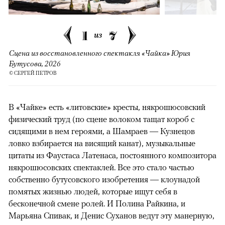
1
7
из
Сцена из восстановленного спектакля «Чайка» Юрия
Бутусова, 2026
© СЕРГЕЙ ПЕТРОВ
В «Чайке» есть «литовские» кресты, някрошюсовский
физический труд (по сцене волоком тащат короб с
сидящими в нем героями, а Шамраев — Кузнецов
ловко взбирается на висящий канат), музыкальные
цитаты из Фаустаса Латенаса, постоянного композитора
някрошюсовских спектаклей. Все это стало частью
собственно бутусовского изобретения — клоунадой
помятых жизнью людей, которые ищут себя в
бесконечной смене ролей. И Полина Райкина, и
Марьяна Спивак, и Денис Суханов ведут эту манерную,