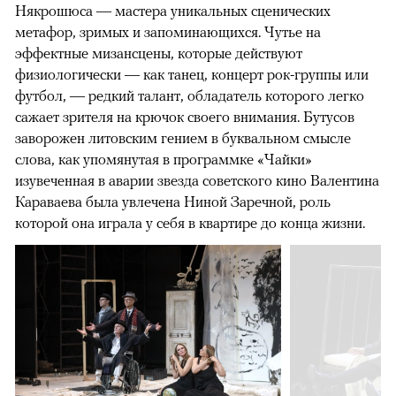
Някрошюса — мастера уникальных сценических
метафор, зримых и запоминающихся. Чутье на
эффектные мизансцены, которые действуют
физиологически — как танец, концерт рок-группы или
футбол, — редкий талант, обладатель которого легко
сажает зрителя на крючок своего внимания. Бутусов
заворожен литовским гением в буквальном смысле
слова, как упомянутая в программке «Чайки»
изувеченная в аварии звезда советского кино Валентина
Караваева была увлечена Ниной Заречной, роль
которой она играла у себя в квартире до конца жизни.