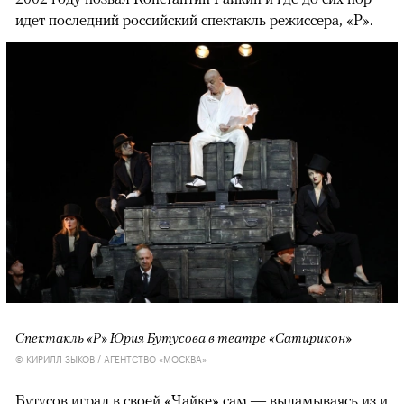
идет последний российский спектакль режиссера, «Р».
Спектакль «Р» Юрия Бутусова в театре «Сатирикон»
© КИРИЛЛ ЗЫКОВ / АГЕНТСТВО «МОСКВА»
Бутусов играл в своей «Чайке» сам — выламываясь из и