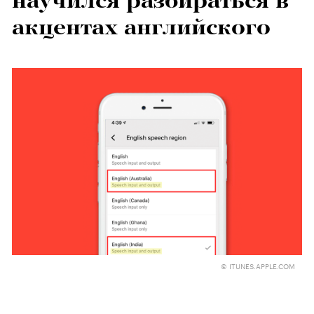
научился разбираться в
акцентах английского
© ITUNES.APPLE.COM