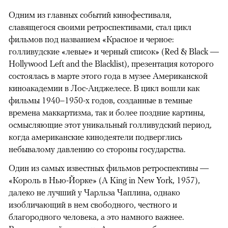
Одним из главных событий кинофестиваля,
славящегося своими ретроспективами, стал цикл
фильмов под названием «Красное и черное:
голливудские «левые» и черный список» (Red & Black —
Hollywood Left and the Blacklist), презентация которого
состоялась в марте этого года в музее Американской
киноакадемии в Лос-Анджелесе. В цикл вошли как
фильмы 1940–1950-х годов, созданные в темные
времена маккартизма, так и более поздние картины,
осмысляющие этот уникальный голливудский период,
когда американские кинодеятели подверглись
небывалому давлению со стороны государства.
Один из самых известных фильмов ретроспективы —
«Король в Нью-Йорке» (A King in New York, 1957),
далеко не лучший у Чарльза Чаплина, однако
изобличающий в нем свободного, честного и
благородного человека, а это намного важнее.