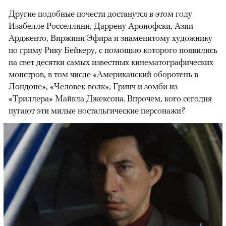
Другие подобные почести достанутся в этом году
Изабелле Росселлини, Даррену Аронофски, Азии
Ардженто, Виржини Эфира и знаменитому художнику
по гриму Рику Бейкеру, с помощью которого появились
на свет десятки самых известных кинематографических
монстров, в том числе «Американский оборотень в
Лондоне», «Человек-волк», Гринч и зомби из
«Триллера» Майкла Джексона. Впрочем, кого сегодня
пугают эти милые ностальгические персонажи?