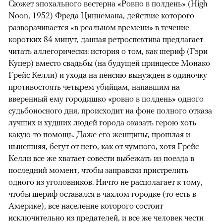
Сюжет эпохального вестерна «Ровно в полдень» (High
Noon, 1952) Фреда Циннемана, действие которого
разворачивается «в реальном времени» в течение
коротких 84 минут, данная ретроспектива предлагает
читать аллегорически: история о том, как шериф (Гэри
Купер) вместо свадьбы (на будущей принцессе Монако
Грейс Келли) и ухода на пенсию вынужден в одиночку
противостоять четырем убийцам, напавшим на
вверенный ему городишко «ровно в полдень» одного
судьбоносного дня, происходит на фоне полного отказа
лучших и худших людей города оказать герою хоть
какую-то помощь. Даже его женщины, прошлая и
нынешняя, бегут от него, как от чумного, хотя Грейс
Келли все же хватает совести выбежать из поезда в
последний момент, чтобы заправски пристрелить
одного из уголовников. Ничто не располагает к тому,
чтобы шериф оставался в чахлом городке (то есть в
Америке), все население которого состоит
исключительно из предателей, и все же человек чести