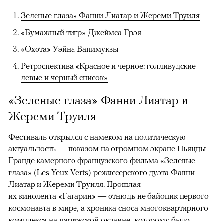
Зеленые глаза» Фанни Лиатар и Жереми Труиля
«Бумажный тигр» Джеймса Грэя
«Охота» Уэйна Вапимуквы
Ретроспектива «Красное и черное: голливудские
левые и черный список»
«Зеленые глаза» Фанни Лиатар и
Жереми Труиля
Фестиваль открылся с намеком на политическую
актуальность — показом на огромном экране Пьяццы
Гранде камерного французского фильма «Зеленые
глаза» (Les Yeux Verts) режиссерского дуэта Фанни
Лиатар и Жереми Труиля. Прошлая
их кинолента «Гагарин» — отнюдь не байопик первого
космонавта в мире, а хроника сноса многоквартирного
комплекса на парижской окраине, которому было