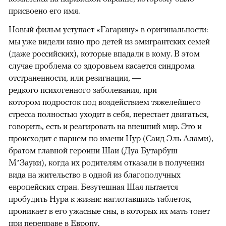
присвоено его имя.
Новый фильм уступает «Гагарину» в оригинальности:
мы уже видели кино про детей из эмигрантских семей
(даже российских), которые впадали в кому. В этом
случае проблема со здоровьем касается синдрома
отстраненности, или резигнации, —
редкого психогенного заболевания, при
котором подросток под воздействием тяжелейшего
стресса полностью уходит в себя, перестает двигаться,
говорить, есть и реагировать на внешний мир. Это и
происходит с парнем по имени Нур (Саид Эль Алами),
братом главной героини Шаи (Дуа Бутарбуш
М’Зауки), когда их родителям отказали в получении
вида на жительство в одной из благополучных
европейских стран. Безутешная Шая пытается
пробудить Нура к жизни: наглотавшись таблеток,
проникает в его ужасные сны, в которых их мать тонет
при переправе в Европу.