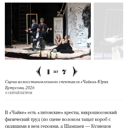
1
7
из
Сцена из восстановленного спектакля «Чайка» Юрия
Бутусова, 2026
© СЕРГЕЙ ПЕТРОВ
В «Чайке» есть «литовские» кресты, някрошюсовский
физический труд (по сцене волоком тащат короб с
сидящими в нем героями, а Шамраев — Кузнецов