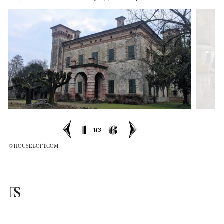
1
6
из
© HOUSELOFT.COM