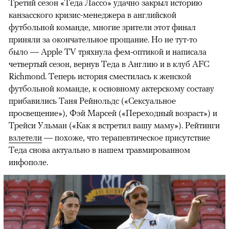
Третий сезон «Теда Лассо» удачно закрыл историю
канзасского кризис-менеджера в английской
футбольной команде, многие зрители этот финал
приняли за окончательное прощание. Но не тут-то
было — Apple TV тряхнула фем-оптикой и написала
четвертый сезон, вернув Теда в Англию и в клуб AFC
Richmond. Теперь история сместилась к женской
футбольной команде, к основному актерскому составу
прибавились Таня Рейнольдс («Сексуальное
просвещение»), Фэй Марсей («Переходный возраст») и
00:00
/
00:00
Трейси Ульман («Как я встретил вашу маму»). Рейтинги
взлетели
— похоже, что терапевтическое присутствие
Теда снова актуально в нашем травмированном
инфополе.