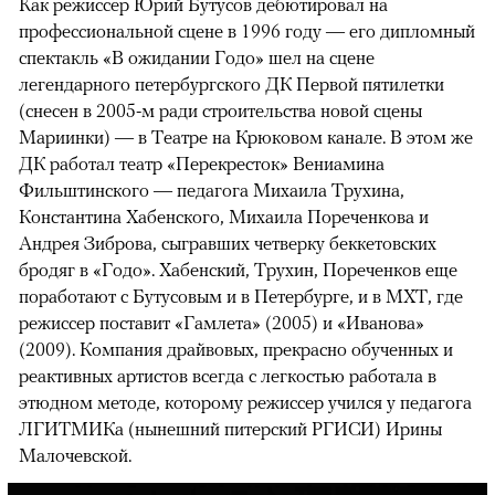
Как режиссер Юрий Бутусов дебютировал на
профессиональной сцене в 1996 году — его дипломный
спектакль «В ожидании Годо» шел на сцене
легендарного петербургского ДК Первой пятилетки
(снесен в 2005-м ради строительства новой сцены
Мариинки) — в Театре на Крюковом канале. В этом же
ДК работал театр «Перекресток» Вениамина
Фильштинского — педагога Михаила Трухина,
Константина Хабенского, Михаила Пореченкова и
Андрея Зиброва, сыгравших четверку беккетовских
бродяг в «Годо». Хабенский, Трухин, Пореченков еще
поработают с Бутусовым и в Петербурге, и в МХТ, где
режиссер поставит «Гамлета» (2005) и «Иванова»
(2009). Компания драйвовых, прекрасно обученных и
реактивных артистов всегда с легкостью работала в
этюдном методе, которому режиссер учился у педагога
ЛГИТМИКа (нынешний питерский РГИСИ) Ирины
Малочевской.