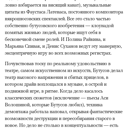
ловко взбирается на висящий канат), музыкальные
цитаты из Фаустаса Латенаса, постоянного композитора
някрошюсовских спектаклей. Все это стало частью
собственно бутусовского изобретения — клоунадой
помятых жизнью людей, которые ищут себя в
бесконечной смене ролей. И Полина Райкина, и
Марьяна Спивак, и Денис Суханов ведут эту манерную,
эксцентричную игру во всех возможных регистрах.
Почувствовав тоску по реальному удовольствию в
театре, самом искусственном из искусств, Бутусов делал
театр высокого напряжения и сбитых прицелов, в
котором драйв воплощался в музыке, в острой и
подвижной игре, в ритме. Когда дело касалось
классических сюжетов (исключение — пьесы Аси
Волошиной, которые Бутусов любил), техника
демонтажа работала наповал, открывая фантастические
возможности деструкции и пересобирания старого в
новое. Но дело не столько в концептуальности — есть