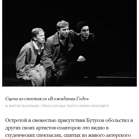
Сцена из спектакля «В ожидании Годо»
© ВИКТОР ВАСИЛЬЕВ / ПРЕСС-СЛУЖБА ТЕАТРА ИМЕНИ ЛЕНСОВЕТА
Остротой и свежестью присутствия Бутусов обольстил и
других своих артистов-соавторов: это видно в
студенческих спектаклях, сшитых из живого актерского