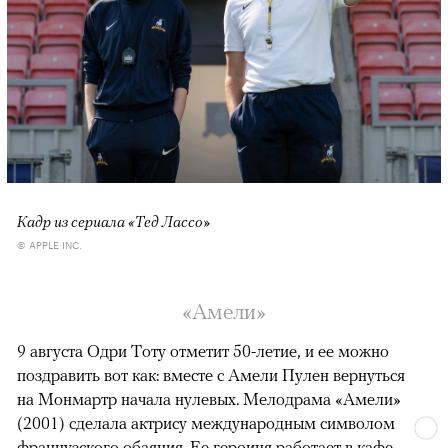
Кадр из сериала «Тед Лассо»
© APPLE INC.
«Амели»
9 августа Одри Тоту отметит 50-летие, и ее можно
поздравить вот как: вместе с Амели Пулен вернуться
на Монмартр начала нулевых. Мелодрама «Амели»
(2001) сделала актрису международным символом
французского обаяния. Ее героиня работает в кафе,