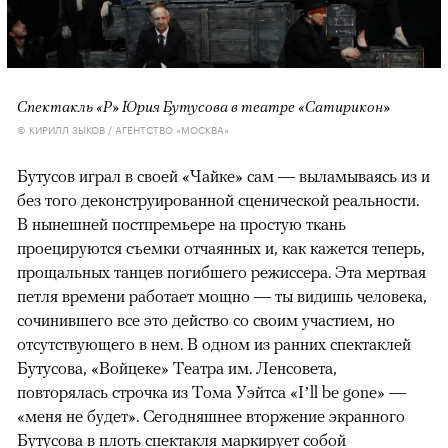
Спектакль «Р» Юрия Бутусова в театре «Сатирикон»
© КИРИЛЛ ЗЫКОВ / АГЕНТСТВО «МОСКВА»
Бутусов играл в своей «Чайке» сам — выламываясь из и
без того деконструированной сценической реальности.
В нынешней постпремьере на простую ткань
проецируются съемки отчаянных и, как кажется теперь,
прощальных танцев погибшего режиссера. Эта мертвая
петля времени работает мощно — ты видишь человека,
сочинившего все это действо со своим участием, но
отсутствующего в нем. В одном из ранних спектаклей
Бутусова, «Войцеке» Театра им. Ленсовета,
повторялась строчка из Тома Уэйтса «I’ll be gone» —
«меня не будет». Сегодняшнее вторжение экранного
Бутусова в плоть спектакля маркирует собой