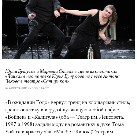
Юрий Бутусов и Марьяна Спивак в сцене из спектакля
«Чайка» в постановке Юрия Бутусова по пьесе Антона
Чехова в театре «Сатирикон»
© АЛЕКСАНДР КУРОВ / ТАСС
«В ожидании Годо» вернул тренд на клошарский стиль,
гранж-эстетику и игру, обнуляющую любой пафос.
«Войцек» и «Калигула» (оба — Театр им. Ленсовета,
1997 и 1998) задали моду на романтику в духе Тома
Уэйтса и красоту зла. «Макбет. Кино» (Театр им.