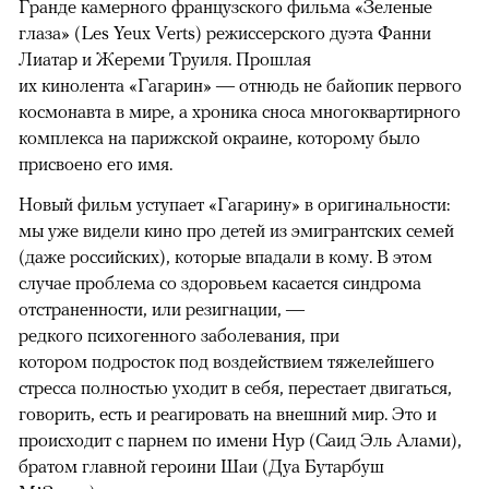
Гранде камерного французского фильма «Зеленые
глаза» (Les Yeux Verts) режиссерского дуэта Фанни
Лиатар и Жереми Труиля. Прошлая
их кинолента «Гагарин» — отнюдь не байопик первого
космонавта в мире, а хроника сноса многоквартирного
комплекса на парижской окраине, которому было
присвоено его имя.
Новый фильм уступает «Гагарину» в оригинальности:
мы уже видели кино про детей из эмигрантских семей
(даже российских), которые впадали в кому. В этом
случае проблема со здоровьем касается синдрома
отстраненности, или резигнации, —
редкого психогенного заболевания, при
котором подросток под воздействием тяжелейшего
стресса полностью уходит в себя, перестает двигаться,
говорить, есть и реагировать на внешний мир. Это и
происходит с парнем по имени Нур (Саид Эль Алами),
братом главной героини Шаи (Дуа Бутарбуш