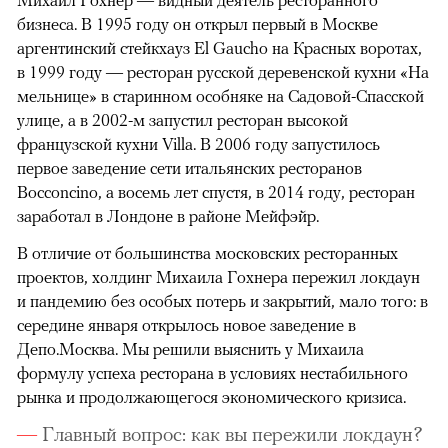
Михаил Гохнер — видный деятель ресторанного
бизнеса. В 1995 году он открыл первый в Москве
аргентинский стейкхауз El Gaucho на Красных воротах,
в 1999 году — ресторан русской деревенской кухни «На
мельнице» в старинном особняке на Садовой-Спасской
улице, а в 2002-м запустил ресторан высокой
французской кухни Villa. В 2006 году запустилось
первое заведение сети итальянских ресторанов
Bocconcino, а восемь лет спустя, в 2014 году, ресторан
заработал в Лондоне в районе Мейфэйр.
В отличие от большинства московских ресторанных
проектов, холдинг Михаила Гохнера пережил локдаун
и пандемию без особых потерь и закрытий, мало того: в
середине января открылось новое заведение в
Депо.Москва. Мы решили выяснить у Михаила
формулу успеха ресторана в условиях нестабильного
рынка и продолжающегося экономического кризиса.
Главный вопрос: как вы пережили локдаун?