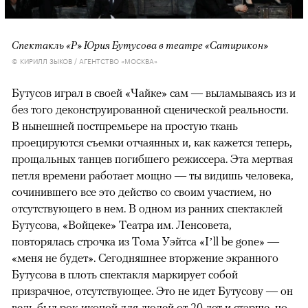
Спектакль «Р» Юрия Бутусова в театре «Сатирикон»
© КИРИЛЛ ЗЫКОВ / АГЕНТСТВО «МОСКВА»
Бутусов играл в своей «Чайке» сам — выламываясь из и
без того деконструированной сценической реальности.
В нынешней постпремьере на простую ткань
проецируются съемки отчаянных и, как кажется теперь,
прощальных танцев погибшего режиссера. Эта мертвая
петля времени работает мощно — ты видишь человека,
сочинившего все это действо со своим участием, но
отсутствующего в нем. В одном из ранних спектаклей
Бутусова, «Войцеке» Театра им. Ленсовета,
повторялась строчка из Тома Уэйтса «I’ll be gone» —
«меня не будет». Сегодняшнее вторжение экранного
Бутусова в плоть спектакля маркирует собой
призрачное, отсутствующее. Это не идет Бутусову — он
ведь был рок-иконой для людей от 20 лет и старше, но