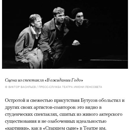
Сцена из спектакля «В ожидании Годо»
© ВИКТОР ВАСИЛЬЕВ / ПРЕСС-СЛУЖБА ТЕАТРА ИМЕНИ ЛЕНСОВЕТА
Остротой и свежестью присутствия Бутусов обольстил и
других своих артистов-соавторов: это видно в
студенческих спектаклях, сшитых из живого актерского
существования и не озабоченных идеальностью
«картинки», как в «Старшем сыне» в Театре им.