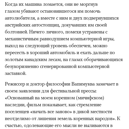
Когда их машина ломается, они не моргнув
глазом убивают остановившегося им помочь
автолюбителя, а вместе с ним и двух подвернувшихся
австрийских автостопщиц, докучавших им своей
болтовней. Ничего личного, помехи устранены с
механистичным равнодушием компьютерной игры,
выход на следующий уровень обеспечен, можно
пересесть в хороший автомобиль и ехать дальше по
золотым канадским лесам, на глазах оборачивающихся
безукоризненно сгенерированной компьютерной
заставкой.
Режиссер и доктор философии Вапимуква замечает в
своем заявлении для фестивальной прессы:
«Основанный на моем коренном (мичифском)
наследии, фильм показывает, как стремление
поселенцев «начать все заново» в дикой местности
неотделимо от лишения земель коренных народов». К
счастью, одолевающие его мысли не выливаются в