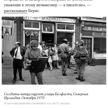
уважение к этому незнакомцу — к писателю», —
рассказывает
Бернс.​
Солдаты патрулируют улицы Белфаста, Северная
Ирландия, Октябрь 1970
© WATFORD/MIRRORPIX/MIRRORPIX VIA GETTY IMAGES