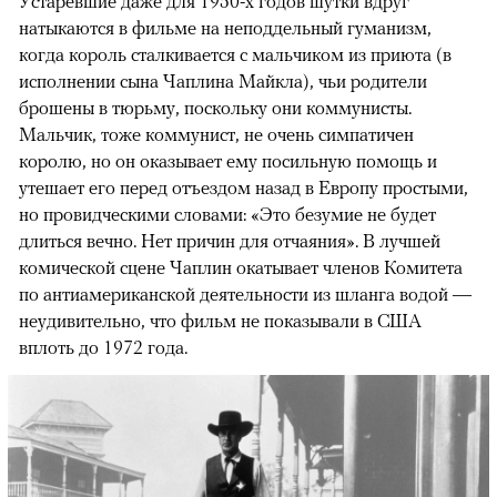
Устаревшие даже для 1950-х годов шутки вдруг
натыкаются в фильме на неподдельный гуманизм,
когда король сталкивается с мальчиком из приюта (в
исполнении сына Чаплина Майкла), чьи родители
брошены в тюрьму, поскольку они коммунисты.
Мальчик, тоже коммунист, не очень симпатичен
королю, но он оказывает ему посильную помощь и
утешает его перед отъездом назад в Европу простыми,
но провидческими словами: «Это безумие не будет
длиться вечно. Нет причин для отчаяния». В лучшей
комической сцене Чаплин окатывает членов Комитета
по антиамериканской деятельности из шланга водой —
неудивительно, что фильм не показывали в США
вплоть до 1972 года.