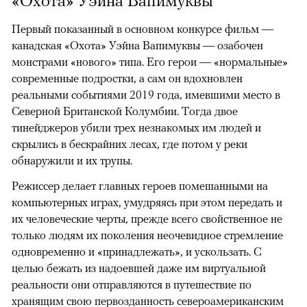
«Охота» Уэйна Вапимуквы
Первый показанный в основном конкурсе фильм —
канадская «Охота» Уэйна Вапимуквы — озабочен
монстрами «нового» типа. Его герои — «нормальные»
современные подростки, а сам он вдохновлен
реальными событиями 2019 года, имевшими место в
Северной Британской Колумбии. Тогда двое
тинейджеров убили трех незнакомых им людей и
скрылись в бескрайних лесах, где потом у реки
обнаружили и их трупы.
Режиссер делает главных героев помешанными на
компьютерных играх, умудряясь при этом передать и
их человеческие черты, прежде всего свойственное не
только людям их поколения неочевидное стремление
одновременно и «принадлежать», и ускользать. С
целью бежать из надоевшей даже им виртуальной
реальности они отправляются в путешествие по
хранящим свою первозданность североамериканским