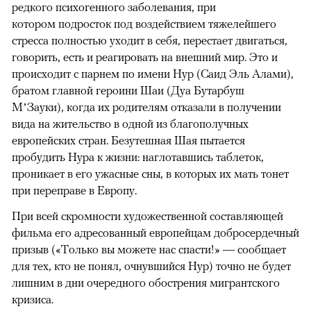
редкого психогенного заболевания, при
котором подросток под воздействием тяжелейшего
стресса полностью уходит в себя, перестает двигаться,
говорить, есть и реагировать на внешний мир. Это и
происходит с парнем по имени Нур (Саид Эль Алами),
братом главной героини Шаи (Дуа Бутарбуш
М’Зауки), когда их родителям отказали в получении
вида на жительство в одной из благополучных
европейских стран. Безутешная Шая пытается
пробудить Нура к жизни: наглотавшись таблеток,
проникает в его ужасные сны, в которых их мать тонет
при переправе в Европу.
При всей скромности художественной составляющей
фильма его адресованный европейцам добросердечный
призыв («Только вы можете нас спасти!» — сообщает
для тех, кто не понял, очнувшийся Нур) точно не будет
лишним в дни очередного обострения мигрантского
кризиса.