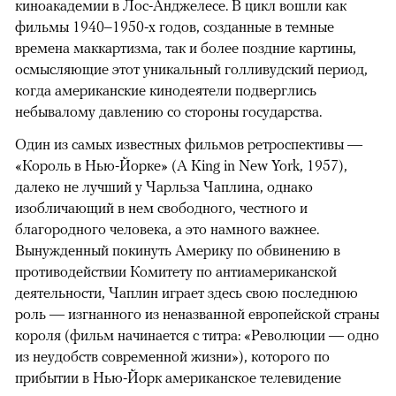
киноакадемии в Лос-Анджелесе. В цикл вошли как
фильмы 1940–1950-х годов, созданные в темные
времена маккартизма, так и более поздние картины,
осмысляющие этот уникальный голливудский период,
когда американские кинодеятели подверглись
небывалому давлению со стороны государства.
Один из самых известных фильмов ретроспективы —
«Король в Нью-Йорке» (A King in New York, 1957),
далеко не лучший у Чарльза Чаплина, однако
изобличающий в нем свободного, честного и
благородного человека, а это намного важнее.
Вынужденный покинуть Америку по обвинению в
противодействии Комитету по антиамериканской
деятельности, Чаплин играет здесь свою последнюю
роль — изгнанного из неназванной европейской страны
короля (фильм начинается с титра: «Революции — одно
из неудобств современной жизни»), которого по
прибытии в Нью-Йорк американское телевидение