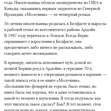
года. Писательница обошла «конкурентов» из США и
Канады, оказавшись первым лауреатом из Северной
Ирландии. «Молочник» — ее четвертый роман.
56-летняя писательница родилась в Белфасте и выросла
в рабочей семье из католического района Ардойн.
В 1987 году переехала в Лондон. Когда Бернс
спрашивают о взрослении в Белфасте, она
предпочитает либо ничего не рассказывать, либо
говорить нечто неожиданное.
К примеру, писатель вспоминает путь домой по
ночной Бервик-роуд в Ардойне, в середине 70-х,
немного навеселе и с очередным романом в кармане —
такой эпизод есть в ее книге «Молочник».
«Большинство фонарей не горели, было темно, но
книга была так хороша, что я даже остановилась в
какой-то момент в изумлении. Я тогда подумала: как
этот писатель такое сделал? Как? В тот момент, стоя
посреди ночи на дороге, я впервые почувствовала