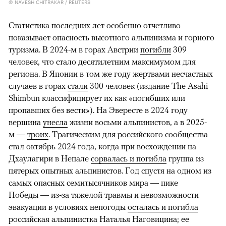
© NAVESH CHITRAKAR / REUTERS
Статистика последних лет особенно отчетливо
показывает опасность высотного альпинизма и горного
туризма. В 2024-м в горах Австрии
погибли
309
человек, что стало десятилетним максимумом для
региона. В Японии в том же году жертвами несчастных
случаев в горах
стали
300 человек (издание The Asahi
Shimbun классифицирует их как «погибших или
пропавших без вести»). На Эвересте в 2024 году
вершина
унесла
жизни восьми альпинистов, а в 2025-
м —
троих
. Трагическим для российского сообщества
стал октябрь 2024 года, когда при восхождении на
Дхаулагири в Непале
сорвалась и погибла
группа из
пятерых опытных альпинистов. Год спустя на одном из
самых опасных семитысячников мира — пике
Победы — из-за тяжелой травмы и невозможности
эвакуации в условиях непогоды
осталась и погибла
российская альпинистка Наталья Наговицина; ее