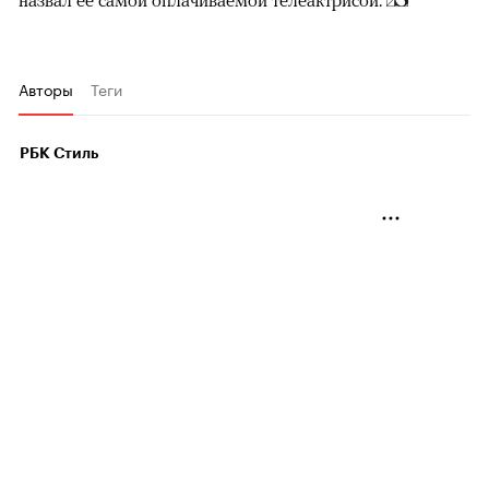
назвал ее самой оплачиваемой телеактрисой.
Авторы
Теги
РБК Стиль