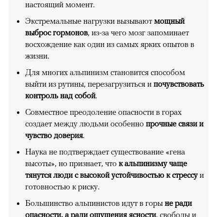
настоящий момент.
Экстремальные нагрузки вызывают
мощный
выброс гормонов
, из-за чего мозг запоминает
восхождение как один из самых ярких опытов в
жизни.
Для многих альпинизм становится способом
выйти из рутины, перезагрузиться и
почувствовать
контроль над собой
.
Совместное преодоление опасности в горах
создает между людьми особенно
прочные связи и
чувство доверия
.
Наука не подтверждает существование «гена
высоты», но признает, что
к альпинизму чаще
тянутся люди с высокой устойчивостью к стрессу
и
готовностью к риску.
Большинство альпинистов идут в горы
не ради
опасности, а ради ощущения ясности
, свободы и