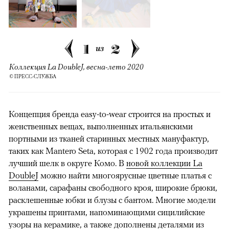
1
2
из
Коллекция La DoubleJ, весна-лето 2020
© ПРЕСС-СЛУЖБА
Концепция бренда easy-to-wear строится на простых и
женственных вещах, выполненных итальянскими
портными из тканей старинных местных мануфактур,
таких как Mantero Setа, которая с 1902 года производит
лучший шелк в округе Комо. В
новой коллекции La
DoubleJ
можно найти многоярусные цветные платья с
воланами, сарафаны свободного кроя, широкие брюки,
расклешенные юбки и блузы с бантом. Многие модели
украшены принтами, напоминающими сицилийские
узоры на керамике, а также дополнены деталями из