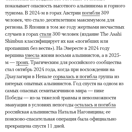
показывает опасность высотного альпинизма и горного
туризма. В 2024-м в горах Австрии
погибли
309
человек, что стало десятилетним максимумом для
региона. В Японии в том же году жертвами несчастных
случаев в горах
стали
300 человек (издание The Asahi
Shimbun классифицирует их как «погибших или
пропавших без вести»). На Эвересте в 2024 году
вершина
унесла
жизни восьми альпинистов, а в 2025-
м —
троих
. Трагическим для российского сообщества
стал октябрь 2024 года, когда при восхождении на
Дхаулагири в Непале
сорвалась и погибла
группа из
пятерых опытных альпинистов. Год спустя на одном из
самых опасных семитысячников мира — пике
Победы — из-за тяжелой травмы и невозможности
эвакуации в условиях непогоды
осталась и погибла
российская альпинистка Наталья Наговицина; ее
поисково-спасательная операция была официально
прекращена спустя 11 дней.