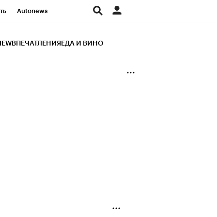
ть
Autonews
К Образование
IEW
ВПЕЧАТЛЕНИЯ
ЕДА И ВИНО
д
Стиль
Крипто
и
Франшизы
Газета
ов
Политика
ты