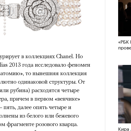
«РБК 
пров
урирует в коллекциях Chanel. Но
lias 2013 года исследовало феномен
анатомию», то нынешняя коллекция
олютно одинаковой структуры. От
или рубина) расходятся четыре
ера, причем в первом «венчике»
 пять, далее опять четыре и
полнены из белого или бежевого
ом фрагменте розового кварца.
Кира 