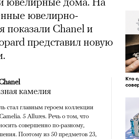
и ювелирные дома. На
енные ювелирно-
я показали Chanel и
hopard представил новую
и.
Кто с
Chanel
сове
азная камелия
ь стал главным героем коллекции
amelia. 5 Allures. Речь о том, что
носить совершенно по-разному,
шения. Поэтому из 50 предметов 23,