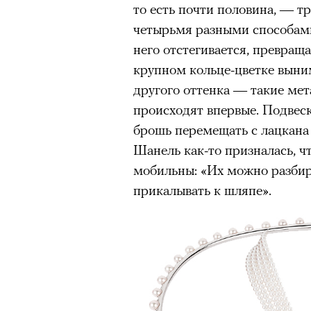
то есть почти половина, — 
четырьмя разными способами,
него отстегивается, превраща
крупном кольце-цветке выним
другого оттенка — такие ме
происходят впервые. Подвеск
брошь перемещать с лацкана 
Шанель как-то призналась, ч
мобильны: «Их можно разбира
прикалывать к шляпе».