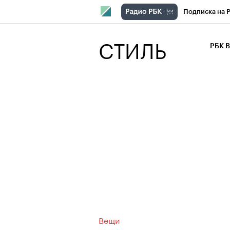
Подписка на 
РБК Компани
СТИЛЬ
РБК 
РБК Курсы
РБК Бизнес-с
Спецпроекты
Экономика
Вещи