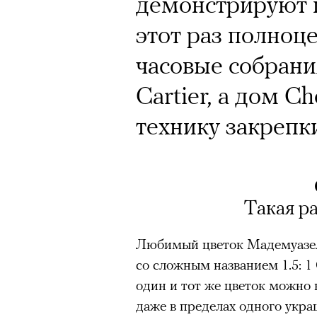
демонстрируют 
этот раз полноц
часовые собрани
Cartier, а дом C
технику закрепк
Такая р
Любимый цветок Мадемуазел
со сложным названием 1.5: 1 C
один и тот же цветок можно 
даже в пределах одного укра