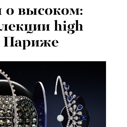
 о высоком:
лекции high
 в Париже