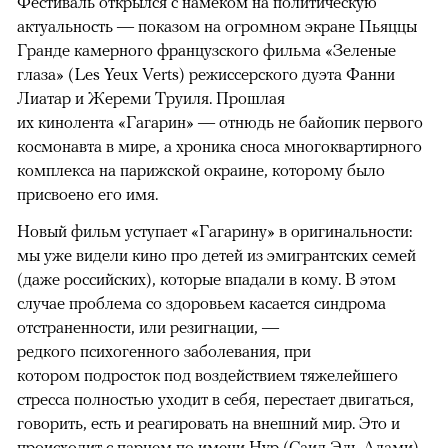
Фестиваль открылся с намеком на политическую
актуальность — показом на огромном экране Пьяццы
Гранде камерного французского фильма «Зеленые
глаза» (Les Yeux Verts) режиссерского дуэта Фанни
Лиатар и Жереми Труиля. Прошлая
их кинолента «Гагарин» — отнюдь не байопик первого
космонавта в мире, а хроника сноса многоквартирного
комплекса на парижской окраине, которому было
присвоено его имя.
Новый фильм уступает «Гагарину» в оригинальности:
мы уже видели кино про детей из эмигрантских семей
(даже российских), которые впадали в кому. В этом
случае проблема со здоровьем касается синдрома
отстраненности, или резигнации, —
редкого психогенного заболевания, при
котором подросток под воздействием тяжелейшего
стресса полностью уходит в себя, перестает двигаться,
говорить, есть и реагировать на внешний мир. Это и
происходит с парнем по имени Нур (Саид Эль Алами),